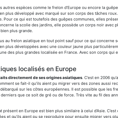
es autres espèces comme le frelon d’Europe ou encore la guêpe 
en plus développé avec marqué sur son corps des tâches roux. 
. Pour ce qui est toutefois des guêpes communes, elles présen
oncerne la scolie des jardins, elle possède un corps noir avec 
 bien plus grande.
us au frelon asiatique en tout point sauf pour ce qui concerne s
bien plus développées avec une couleur jaune plus particulièrem
it l’une des plus grandes localisée en France. Avec son corps qui
tiques localisés en Europe
traits directement de ses origines asiatiques
. C’est en 2006 qu’
mment se fait-il qu’ils aient pu migrer vers des zones aussi recu
t débarqué sur les côtes européennes. Il est possible que les f
derniers que ce soit de gré ou de force. Très vite au fil des an
 présent en Europe est bien plus similaire à celui d’Asie. C’est 
ées et qu’ils aient pu se reproduire pour ensuite migrer vers plu