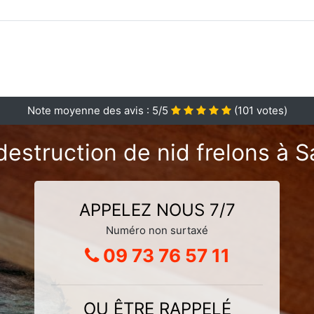
Note moyenne des avis :
5
/5
(
101
votes)
destruction de nid frelons à S
APPELEZ NOUS 7/7
Numéro non surtaxé
09 73 76 57 11
OU ÊTRE RAPPELÉ