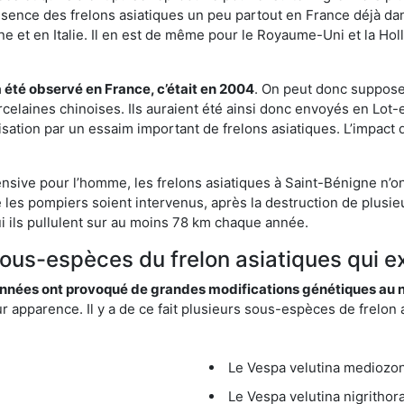
résence des frelons asiatiques un peu partout en France déjà dan
et en Italie. Il en est de même pour le Royaume-Uni et la Holl
a été observé en France, c’était en 2004
. On peut donc supposer
rcelaines chinoises. Ils auraient été ainsi donc envoyés en Lo
sation par un essaim important de frelons asiatiques. L’impact q
ensive pour l’homme, les frelons asiatiques à Saint-Bénigne n’on
 les pompiers soient intervenus, après la destruction de plusieu
hui ils pullulent sur au moins 78 km chaque année.
sous-espèces du frelon asiatiques qui e
nées ont provoqué de grandes modifications génétiques au niv
apparence. Il y a de ce fait plusieurs sous-espèces de frelon a
Le Vespa velutina mediozona
Le Vespa velutina nigrithora