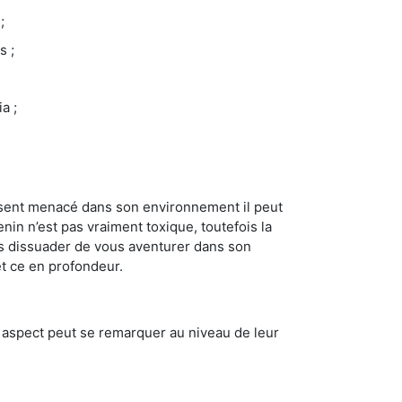
;
s ;
a ;
se sent menacé dans son environnement il peut
enin n’est pas vraiment toxique, toutefois la
us dissuader de vous aventurer dans son
et ce en profondeur.
t aspect peut se remarquer au niveau de leur