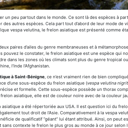
r un peu partout dans le monde. Ce sont là des espèces à part 
er des autres espèces. Cela part tout d’abord de leur mode de vie
ique vespa velutina, le frelon asiatique est présenté comme éta
deux paires d’ailes du genre membraneuses et à métamorphose c
pouvez le constater, le frelon asiatique est une espèce qui nous
dre dans les zones où les climats sont plus du genre tropical ou
ine, l’Inde l’Afghanistan.
atique
à Saint-Bénigne
, ce n’est vraiment rien de bien compliqu
ence d’une sous-espèce du frelon asiatique (
vespa velutina nigri
 précise et formelle. Cette sous-espèce possède un thorax co
frelon asiatique, elle est de couleur noire avec de la couleur ja
asiatique a été répertoriée aux USA. Il est question ici du fr
galement tout droit de l’Asie. Comparativement à la vespa velu
éficie de qualificatif ‘’géant’’ lui étant attribué. Ainsi, on peut e
st sans contexte le frelon le plus gros au monde à ce jour selon