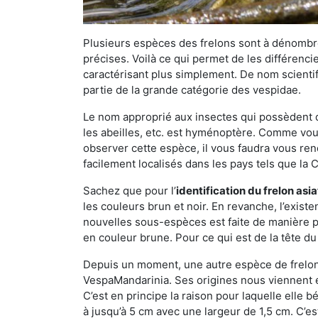
Plusieurs espèces des frelons sont à dénombre
précises. Voilà ce qui permet de les différenci
caractérisant plus simplement. De nom scientif
partie de la grande catégorie des vespidae.
Le nom approprié aux insectes qui possèdent 
les abeilles, etc. est hyménoptère. Comme vous 
observer cette espèce, il vous faudra vous ren
facilement localisés dans les pays tels que la Ch
Sachez que pour l’
identification du frelon asi
les couleurs brun et noir. En revanche, l’exist
nouvelles sous-espèces est faite de manière
en couleur brune. Pour ce qui est de la tête du 
Depuis un moment, une autre espèce de frelon 
VespaMandarinia. Ses origines nous viennent é
C’est en principe la raison pour laquelle elle bén
à jusqu’à 5 cm avec une largeur de 1,5 cm. C’e