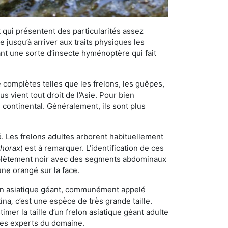
qui présentent des particularités assez
 jusqu’à arriver aux traits physiques les
nt une sorte d’insecte hyménoptère qui fait
omplètes telles que les frelons, les guêpes,
 vient tout droit de l’Asie. Pour bien
 continental. Généralement, ils sont plus
é. Les frelons adultes arborent habituellement
thorax
) est à remarquer. L’identification de ces
mplètement noir avec des segments abdominaux
une orangé sur la face.
elon asiatique géant, communément appelé
tina
,
c’est une espèce de très grande taille.
stimer la taille d’un frelon asiatique géant adulte
 les experts du domaine.