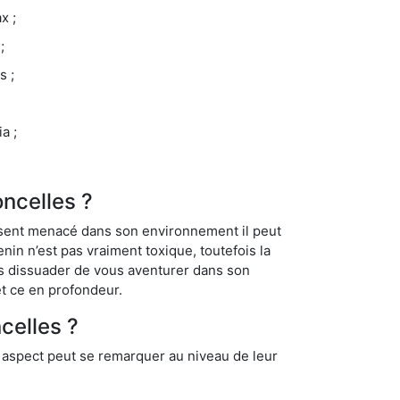
x ;
;
s ;
a ;
oncelles ?
se sent menacé dans son environnement il peut
enin n’est pas vraiment toxique, toutefois la
us dissuader de vous aventurer dans son
et ce en profondeur.
celles ?
t aspect peut se remarquer au niveau de leur