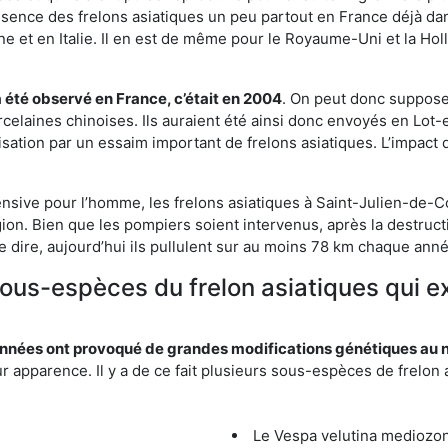
résence des frelons asiatiques un peu partout en France déjà dan
et en Italie. Il en est de même pour le Royaume-Uni et la Holl
a été observé en France, c’était en 2004
. On peut donc supposer
rcelaines chinoises. Ils auraient été ainsi donc envoyés en Lo
sation par un essaim important de frelons asiatiques. L’impact q
ensive pour l’homme, les frelons asiatiques à Saint-Julien-de-Co
ion. Bien que les pompiers soient intervenus, après la destructi
le dire, aujourd’hui ils pullulent sur au moins 78 km chaque ann
sous-espèces du frelon asiatiques qui e
nées ont provoqué de grandes modifications génétiques au niv
apparence. Il y a de ce fait plusieurs sous-espèces de frelon a
Le Vespa velutina mediozona