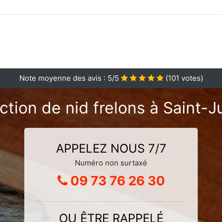
Note moyenne des avis :
5
/5
(
101
votes)
ction de nid frelons à Saint-J
APPELEZ NOUS 7/7
Numéro non surtaxé
09 73 76 26 30
OU ÊTRE RAPPELÉ