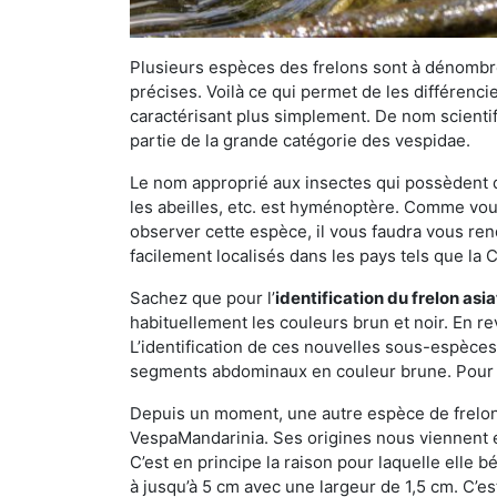
Plusieurs espèces des frelons sont à dénombre
précises. Voilà ce qui permet de les différenci
caractérisant plus simplement. De nom scientif
partie de la grande catégorie des vespidae.
Le nom approprié aux insectes qui possèdent 
les abeilles, etc. est hyménoptère. Comme vous 
observer cette espèce, il vous faudra vous ren
facilement localisés dans les pays tels que la Ch
Sachez que pour l’
identification du frelon asi
habituellement les couleurs brun et noir. En re
L’identification de ces nouvelles sous-espèce
segments abdominaux en couleur brune. Pour ce 
Depuis un moment, une autre espèce de frelon 
VespaMandarinia. Ses origines nous viennent é
C’est en principe la raison pour laquelle elle bén
à jusqu’à 5 cm avec une largeur de 1,5 cm. C’e