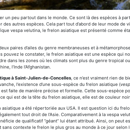
r un peu partout dans le monde. Ce sont là des espèces à part 
er des autres espèces. Cela part tout d’abord de leur mode de vie
ique vespa velutina, le frelon asiatique est présenté comme éta
deux paires d’ailes du genre membraneuses et à métamorphose c
pouvez le constater, le frelon asiatique est une espèce qui nous
dre dans les zones où les climats sont plus du genre tropical ou
ine, l’Inde l’Afghanistan.
atique
à Saint-Julien-de-Concelles
, ce n’est vraiment rien de b
vanche, l’existence d’une sous-espèce du frelon asiatique (
vesp
s est faite de manière précise et formelle. Cette sous-espèce 
qui est de la tête du frelon asiatique, elle est de couleur noir
asiatique a été répertoriée aux USA. Il est question ici du fr
galement tout droit de l’Asie. Comparativement à la vespa velu
éficie de qualificatif ‘’géant’’ lui étant attribué. Ainsi, on peut e
st sans contexte le frelon le plus gros au monde à ce jour selon