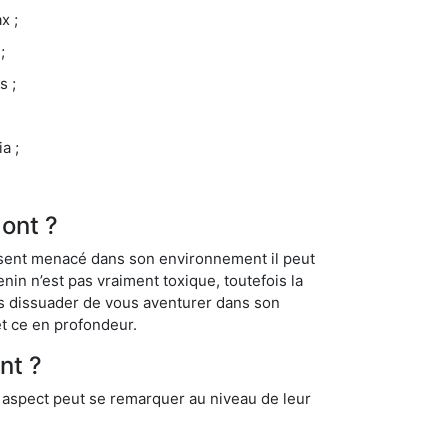
x ;
;
s ;
a ;
Mont ?
se sent menacé dans son environnement il peut
enin n’est pas vraiment toxique, toutefois la
us dissuader de vous aventurer dans son
et ce en profondeur.
nt ?
t aspect peut se remarquer au niveau de leur