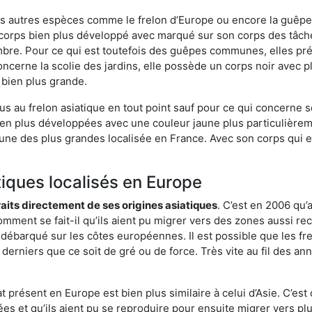
es autres espèces comme le frelon d’Europe ou encore la guêpe 
orps bien plus développé avec marqué sur son corps des tâches
bre. Pour ce qui est toutefois des guêpes communes, elles pré
oncerne la scolie des jardins, elle possède un corps noir avec 
 bien plus grande.
us au frelon asiatique en tout point sauf pour ce qui concerne s
bien plus développées avec une couleur jaune plus particulièrem
it l’une des plus grandes localisée en France. Avec son corps qui
tiques localisés en Europe
traits directement de ses origines asiatiques
. C’est en 2006 qu’
mment se fait-il qu’ils aient pu migrer vers des zones aussi recu
t débarqué sur les côtes européennes. Il est possible que les f
derniers que ce soit de gré ou de force. Très vite au fil des an
 présent en Europe est bien plus similaire à celui d’Asie. C’est 
ées et qu’ils aient pu se reproduire pour ensuite migrer vers plu