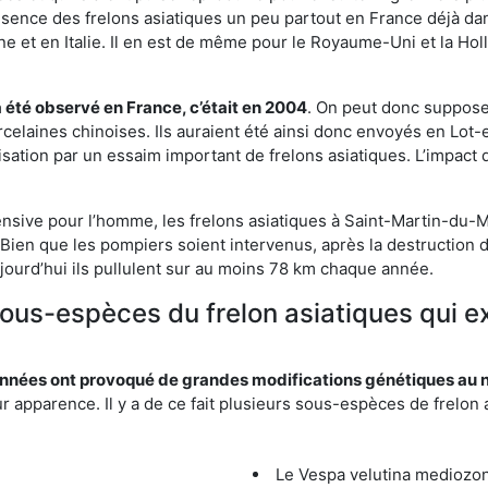
résence des frelons asiatiques un peu partout en France déjà dan
et en Italie. Il en est de même pour le Royaume-Uni et la Holl
a été observé en France, c’était en 2004
. On peut donc supposer
rcelaines chinoises. Ils auraient été ainsi donc envoyés en Lo
sation par un essaim important de frelons asiatiques. L’impact q
ensive pour l’homme, les frelons asiatiques à Saint-Martin-du-Mo
Bien que les pompiers soient intervenus, après la destruction d
aujourd’hui ils pullulent sur au moins 78 km chaque année.
sous-espèces du frelon asiatiques qui e
nées ont provoqué de grandes modifications génétiques au niv
apparence. Il y a de ce fait plusieurs sous-espèces de frelon a
Le Vespa velutina mediozona