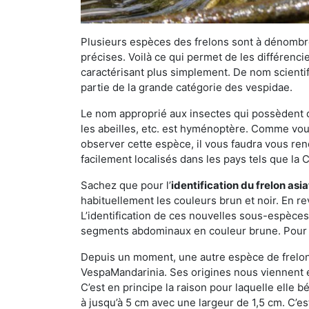
Plusieurs espèces des frelons sont à dénombre
précises. Voilà ce qui permet de les différenci
caractérisant plus simplement. De nom scientif
partie de la grande catégorie des vespidae.
Le nom approprié aux insectes qui possèdent 
les abeilles, etc. est hyménoptère. Comme vous 
observer cette espèce, il vous faudra vous ren
facilement localisés dans les pays tels que la Ch
Sachez que pour l’
identification du frelon asi
habituellement les couleurs brun et noir. En re
L’identification de ces nouvelles sous-espèce
segments abdominaux en couleur brune. Pour ce 
Depuis un moment, une autre espèce de frelon 
VespaMandarinia. Ses origines nous viennent é
C’est en principe la raison pour laquelle elle bén
à jusqu’à 5 cm avec une largeur de 1,5 cm. C’e