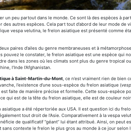
r un peu partout dans le monde. Ce sont là des espèces à part 
er des autres espèces. Cela part tout d’abord de leur mode de vie
ique vespa velutina, le frelon asiatique est présenté comme éta
deux paires d’ailes du genre membraneuses et à métamorphose c
pouvez le constater, le frelon asiatique est une espèce qui nous
dre dans les zones où les climats sont plus du genre tropical ou
ine, l’Inde l’Afghanistan.
atique
à Saint-Martin-du-Mont
, ce n’est vraiment rien de bien 
vanche, l’existence d’une sous-espèce du frelon asiatique (
vesp
s est faite de manière précise et formelle. Cette sous-espèce 
qui est de la tête du frelon asiatique, elle est de couleur noir
asiatique a été répertoriée aux USA. Il est question ici du fr
galement tout droit de l’Asie. Comparativement à la vespa velu
éficie de qualificatif ‘’géant’’ lui étant attribué. Ainsi, on peut e
st sans contexte le frelon le plus gros au monde à ce jour selon