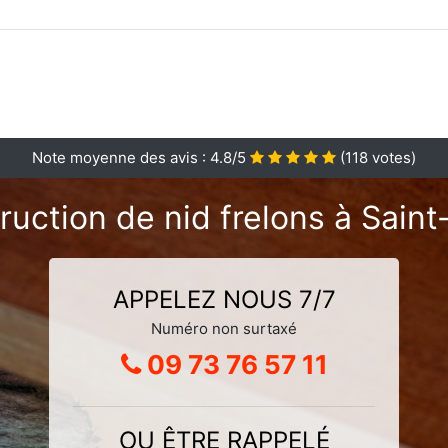
Note moyenne des avis :
4.8
/5
(
118
votes)
ruction de nid frelons à Sain
APPELEZ NOUS 7/7
Numéro non surtaxé
09 73 76 57 11
OU ÊTRE RAPPELÉ