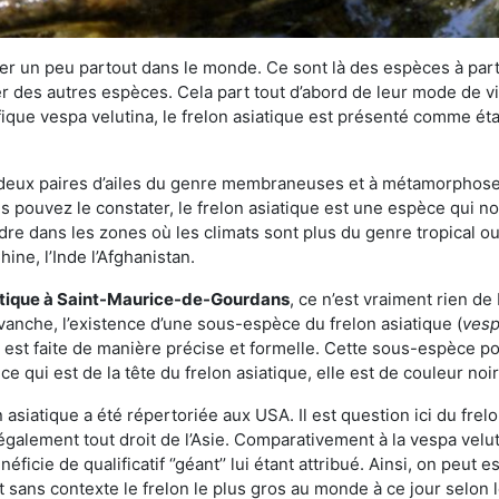
r un peu partout dans le monde. Ce sont là des espèces à part 
er des autres espèces. Cela part tout d’abord de leur mode de vie
ique vespa velutina, le frelon asiatique est présenté comme éta
deux paires d’ailes du genre membraneuses et à métamorphose c
pouvez le constater, le frelon asiatique est une espèce qui nous
dre dans les zones où les climats sont plus du genre tropical ou
ine, l’Inde l’Afghanistan.
atique
à Saint-Maurice-de-Gourdans
, ce n’est vraiment rien d
vanche, l’existence d’une sous-espèce du frelon asiatique (
vesp
s est faite de manière précise et formelle. Cette sous-espèce 
qui est de la tête du frelon asiatique, elle est de couleur noir
asiatique a été répertoriée aux USA. Il est question ici du fr
galement tout droit de l’Asie. Comparativement à la vespa velu
éficie de qualificatif ‘’géant’’ lui étant attribué. Ainsi, on peut e
st sans contexte le frelon le plus gros au monde à ce jour selon