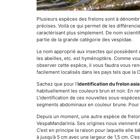
Plusieurs espèces des frelons sont à dénombre
précises. Voilà ce qui permet de les différenci
caractérisant plus simplement. De nom scientif
partie de la grande catégorie des vespidae.
Le nom approprié aux insectes qui possèdent 
les abeilles, etc. est hyménoptère. Comme vous 
observer cette espèce, il vous faudra vous ren
facilement localisés dans les pays tels que la Ch
Sachez que pour l’
identification du frelon asi
habituellement les couleurs brun et noir. En re
L’identification de ces nouvelles sous-espèce
segments abdominaux en couleur brune. Pour ce 
Depuis un moment, une autre espèce de frelon 
VespaMandarinia. Ses origines nous viennent é
C’est en principe la raison pour laquelle elle bén
à jusqu’à 5 cm avec une largeur de 1,5 cm. C’e