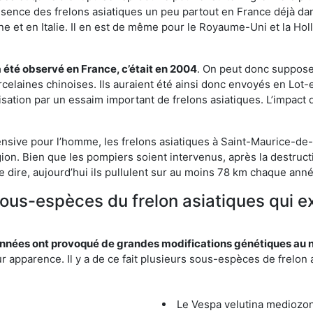
résence des frelons asiatiques un peu partout en France déjà dan
et en Italie. Il en est de même pour le Royaume-Uni et la Holl
a été observé en France, c’était en 2004
. On peut donc supposer
rcelaines chinoises. Ils auraient été ainsi donc envoyés en Lo
sation par un essaim important de frelons asiatiques. L’impact q
ensive pour l’homme, les frelons asiatiques à Saint-Maurice-de
ion. Bien que les pompiers soient intervenus, après la destructi
le dire, aujourd’hui ils pullulent sur au moins 78 km chaque ann
 sous-espèces du frelon asiatiques qui e
nées ont provoqué de grandes modifications génétiques au niv
apparence. Il y a de ce fait plusieurs sous-espèces de frelon a
Le Vespa velutina mediozona