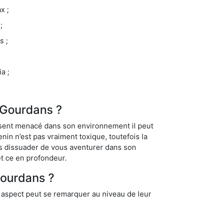
x ;
;
s ;
a ;
e-Gourdans ?
se sent menacé dans son environnement il peut
enin n’est pas vraiment toxique, toutefois la
us dissuader de vous aventurer dans son
et ce en profondeur.
Gourdans ?
t aspect peut se remarquer au niveau de leur