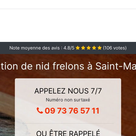
Note moyenne des avis :
4.8
/5
(
106
votes)
tion de nid frelons à Saint-
APPELEZ NOUS 7/7
Numéro non surtaxé
09 73 76 57 11
OU ÊTRE RAPPELÉ