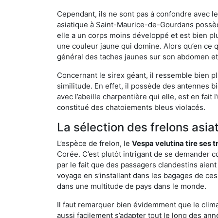
Cependant, ils ne sont pas à confondre avec l
asiatique à Saint-Maurice-de-Gourdans possèd
elle a un corps moins développé et est bien p
une couleur jaune qui domine. Alors qu’en ce q
général des taches jaunes sur son abdomen et 
Concernant le sirex géant, il ressemble bien pl
similitude. En effet, il possède des antennes 
avec l’abeille charpentière qui elle, est en fa
constitué des chatoiements bleus violacés.
La sélection des frelons asia
L’espèce de frelon, le
Vespa velutina tire ses 
Corée. C’est plutôt intrigant de se demander co
par le fait que des passagers clandestins aien
voyage en s’installant dans les bagages de ces 
dans une multitude de pays dans le monde.
Il faut remarquer bien évidemment que le climat
aussi facilement s’adapter tout le long des ann