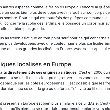
es autres espèces comme le frelon d’Europe ou encore la guêpe 
e un corps bien plus développé avec marqué sur son corps des
lus sombre. Pour ce qui est toutefois des guêpes communes, ell
ui concerne la scolie des jardins, elle possède un corps noir a
elle est bien plus grande.
us au frelon asiatique en tout point sauf pour ce qui concerne s
bien plus développées avec une couleur jaune plus particulièrem
it l’une des plus grandes localisée en France. Avec son corps qui
tiques localisés en Europe
traits directement de ses origines asiatiques
. C’est en 2006 qu’
mment se fait-il qu’ils aient pu migrer vers des zones aussi recu
t débarqué sur les côtes européennes. Il est possible que les f
derniers que ce soit de gré ou de force. Très vite au fil des an
 présent en Europe est bien plus similaire à celui d’Asie. C’est 
ées et qu’ils aient pu se reproduire pour ensuite migrer vers plu