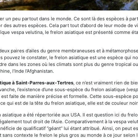
r un peu partout dans le monde. Ce sont là des espèces à part 
er des autres espèces. Cela part tout d’abord de leur mode de vie
ique vespa velutina, le frelon asiatique est présenté comme éta
deux paires d’ailes du genre membraneuses et à métamorphose c
pouvez le constater, le frelon asiatique est une espèce qui nous
dre dans les zones où les climats sont plus du genre tropical ou
ine, l’Inde l’Afghanistan.
atique
à Saint-Parres-aux-Tertres
, ce n’est vraiment rien de bi
vanche, l’existence d’une sous-espèce du frelon asiatique (
vesp
s est faite de manière précise et formelle. Cette sous-espèce 
qui est de la tête du frelon asiatique, elle est de couleur noir
asiatique a été répertoriée aux USA. Il est question ici du fr
galement tout droit de l’Asie. Comparativement à la vespa velu
éficie de qualificatif ‘’géant’’ lui étant attribué. Ainsi, on peut e
st sans contexte le frelon le plus gros au monde à ce jour selon