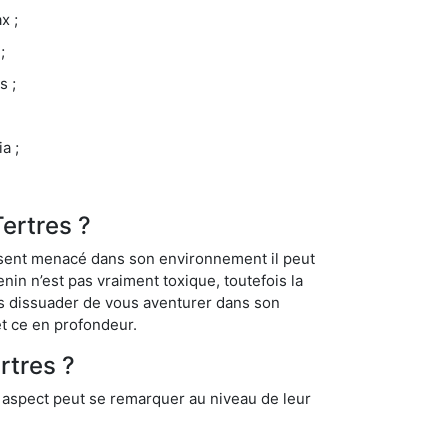
x ;
;
s ;
a ;
Tertres ?
se sent menacé dans son environnement il peut
enin n’est pas vraiment toxique, toutefois la
us dissuader de vous aventurer dans son
et ce en profondeur.
rtres ?
t aspect peut se remarquer au niveau de leur