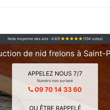
Note moyenne des avis :
4.8
/5
(
104
votes)
ction de nid frelons à Saint-
APPELEZ NOUS 7/7
Numéro non surtaxé
09 70 14 33 60
OU ÊTRE RAPPELÉ