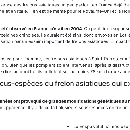
résence des frelons asiatiques un peu partout en France déjà dan
et en Italie. Il en est de même pour le Royaume-Uni et la Holl
a été observé en France, c’était en 2004
. On peut donc supposer
rcelaines chinoises. Ils auraient été ainsi donc envoyés en Lo
sation par un essaim important de frelons asiatiques. L’impact q
ensive pour l’homme, les frelons asiatiques à Saint-Parres-aux-T
ion. Bien que les pompiers soient intervenus, après la destructi
le dire, aujourd’hui ils pullulent sur au moins 78 km chaque ann
sous-espèces du frelon asiatiques qui e
nées ont provoqué de grandes modifications génétiques au niv
apparence. Il y a de ce fait plusieurs sous-espèces de frelon a
Le Vespa velutina mediozona