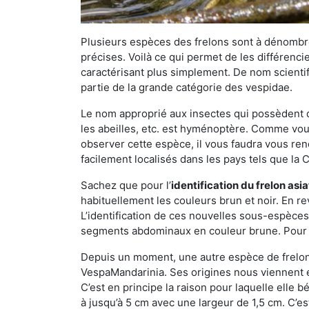
Plusieurs espèces des frelons sont à dénombre
précises. Voilà ce qui permet de les différenci
caractérisant plus simplement. De nom scientif
partie de la grande catégorie des vespidae.
Le nom approprié aux insectes qui possèdent 
les abeilles, etc. est hyménoptère. Comme vous 
observer cette espèce, il vous faudra vous ren
facilement localisés dans les pays tels que la Ch
Sachez que pour l’
identification du frelon asi
habituellement les couleurs brun et noir. En re
L’identification de ces nouvelles sous-espèce
segments abdominaux en couleur brune. Pour ce 
Depuis un moment, une autre espèce de frelon 
VespaMandarinia. Ses origines nous viennent é
C’est en principe la raison pour laquelle elle bén
à jusqu’à 5 cm avec une largeur de 1,5 cm. C’e