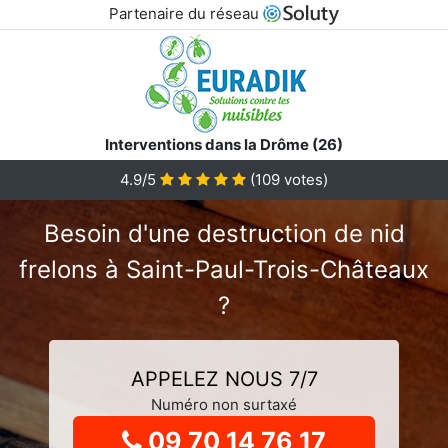
Partenaire du réseau
Interventions dans la Drôme (26)
4.9
/5
(
109
votes)
Besoin d'une destruction de nid
frelons à Saint-Paul-Trois-Châteaux
?
APPELEZ NOUS 7/7
Numéro non surtaxé
09 70 14 76 17