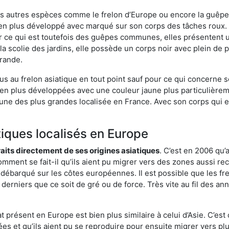
es autres espèces comme le frelon d’Europe ou encore la guêpe 
en plus développé avec marqué sur son corps des tâches roux. 
 ce qui est toutefois des guêpes communes, elles présentent u
la scolie des jardins, elle possède un corps noir avec plein de
grande.
us au frelon asiatique en tout point sauf pour ce qui concerne s
bien plus développées avec une couleur jaune plus particulièrem
it l’une des plus grandes localisée en France. Avec son corps qui
tiques localisés en Europe
traits directement de ses origines asiatiques
. C’est en 2006 qu’
mment se fait-il qu’ils aient pu migrer vers des zones aussi recu
t débarqué sur les côtes européennes. Il est possible que les f
derniers que ce soit de gré ou de force. Très vite au fil des an
 présent en Europe est bien plus similaire à celui d’Asie. C’est 
ées et qu’ils aient pu se reproduire pour ensuite migrer vers plu