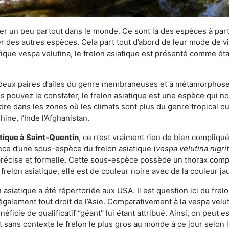
r un peu partout dans le monde. Ce sont là des espèces à part 
er des autres espèces. Cela part tout d’abord de leur mode de vie
ique vespa velutina, le frelon asiatique est présenté comme éta
deux paires d’ailes du genre membraneuses et à métamorphose c
pouvez le constater, le frelon asiatique est une espèce qui nous
dre dans les zones où les climats sont plus du genre tropical ou
ine, l’Inde l’Afghanistan.
atique
à Saint-Quentin
, ce n’est vraiment rien de bien compliqu
ence d’une sous-espèce du frelon asiatique (
vespa velutina nigri
 précise et formelle. Cette sous-espèce possède un thorax co
frelon asiatique, elle est de couleur noire avec de la couleur ja
asiatique a été répertoriée aux USA. Il est question ici du fr
galement tout droit de l’Asie. Comparativement à la vespa velu
éficie de qualificatif ‘’géant’’ lui étant attribué. Ainsi, on peut e
st sans contexte le frelon le plus gros au monde à ce jour selon