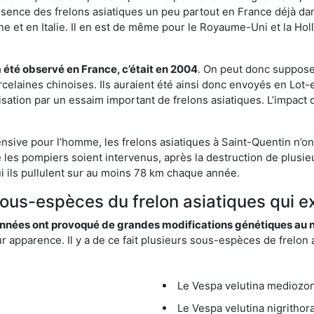
résence des frelons asiatiques un peu partout en France déjà dan
et en Italie. Il en est de même pour le Royaume-Uni et la Holl
a été observé en France, c’était en 2004
. On peut donc supposer
rcelaines chinoises. Ils auraient été ainsi donc envoyés en Lo
sation par un essaim important de frelons asiatiques. L’impact q
ensive pour l’homme, les frelons asiatiques à Saint-Quentin n’on
 les pompiers soient intervenus, après la destruction de plusieu
hui ils pullulent sur au moins 78 km chaque année.
sous-espèces du frelon asiatiques qui e
nées ont provoqué de grandes modifications génétiques au niv
apparence. Il y a de ce fait plusieurs sous-espèces de frelon a
Le Vespa velutina mediozona
Le Vespa velutina nigrithora