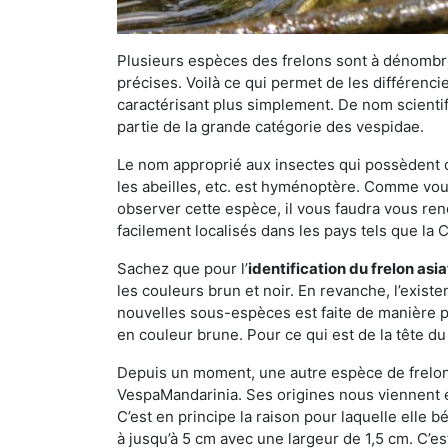
Plusieurs espèces des frelons sont à dénombre
précises. Voilà ce qui permet de les différenci
caractérisant plus simplement. De nom scientif
partie de la grande catégorie des vespidae.
Le nom approprié aux insectes qui possèdent 
les abeilles, etc. est hyménoptère. Comme vous 
observer cette espèce, il vous faudra vous ren
facilement localisés dans les pays tels que la Ch
Sachez que pour l’
identification du frelon asi
les couleurs brun et noir. En revanche, l’exist
nouvelles sous-espèces est faite de manière
en couleur brune. Pour ce qui est de la tête du 
Depuis un moment, une autre espèce de frelon 
VespaMandarinia. Ses origines nous viennent é
C’est en principe la raison pour laquelle elle bén
à jusqu’à 5 cm avec une largeur de 1,5 cm. C’e