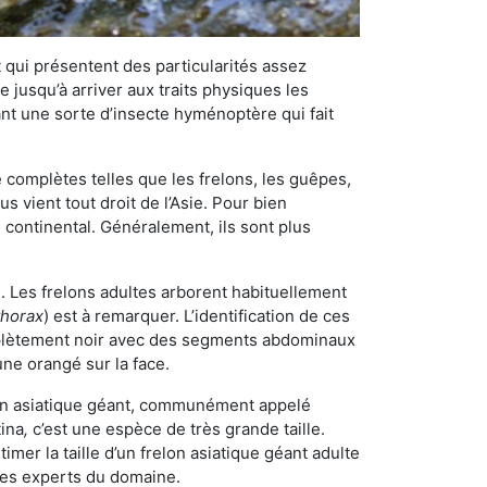
qui présentent des particularités assez
 jusqu’à arriver aux traits physiques les
nt une sorte d’insecte hyménoptère qui fait
omplètes telles que les frelons, les guêpes,
 vient tout droit de l’Asie. Pour bien
 continental. Généralement, ils sont plus
é. Les frelons adultes arborent habituellement
thorax
) est à remarquer. L’identification de ces
mplètement noir avec des segments abdominaux
une orangé sur la face.
elon asiatique géant, communément appelé
tina
,
c’est une espèce de très grande taille.
stimer la taille d’un frelon asiatique géant adulte
 les experts du domaine.