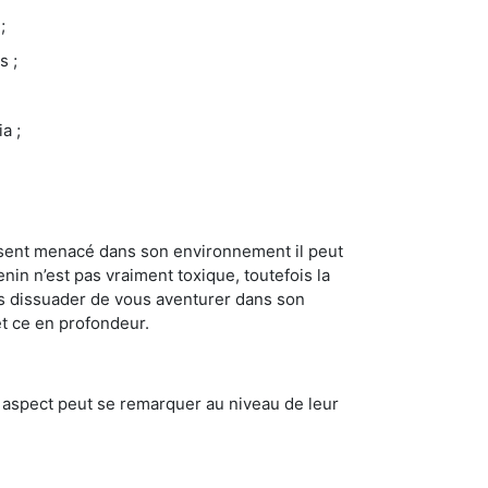
;
s ;
a ;
se sent menacé dans son environnement il peut
enin n’est pas vraiment toxique, toutefois la
us dissuader de vous aventurer dans son
et ce en profondeur.
t aspect peut se remarquer au niveau de leur