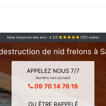
Note moyenne des avis :
4.3
/5
(
103
votes)
destruction de nid frelons à S
APPELEZ NOUS 7/7
Numéro non surtaxé
09 70 14 76 16
OU ÊTRE RAPPELÉ