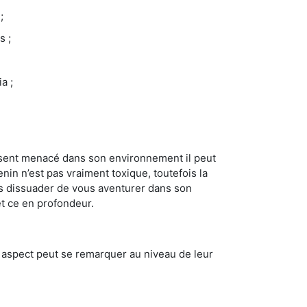
;
s ;
a ;
se sent menacé dans son environnement il peut
enin n’est pas vraiment toxique, toutefois la
us dissuader de vous aventurer dans son
et ce en profondeur.
t aspect peut se remarquer au niveau de leur