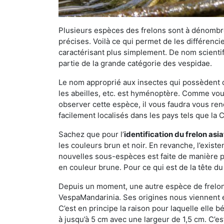
Plusieurs espèces des frelons sont à dénombre
précises. Voilà ce qui permet de les différenci
caractérisant plus simplement. De nom scientif
partie de la grande catégorie des vespidae.
Le nom approprié aux insectes qui possèdent 
les abeilles, etc. est hyménoptère. Comme vous 
observer cette espèce, il vous faudra vous ren
facilement localisés dans les pays tels que la Ch
Sachez que pour l’
identification du frelon asi
les couleurs brun et noir. En revanche, l’exist
nouvelles sous-espèces est faite de manière
en couleur brune. Pour ce qui est de la tête du 
Depuis un moment, une autre espèce de frelon 
VespaMandarinia. Ses origines nous viennent é
C’est en principe la raison pour laquelle elle bén
à jusqu’à 5 cm avec une largeur de 1,5 cm. C’e