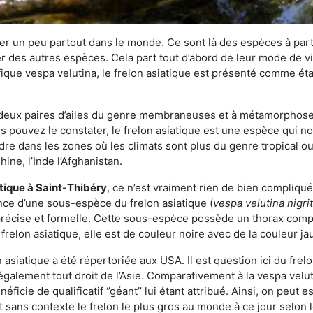
r un peu partout dans le monde. Ce sont là des espèces à part 
er des autres espèces. Cela part tout d’abord de leur mode de vie
ique vespa velutina, le frelon asiatique est présenté comme éta
deux paires d’ailes du genre membraneuses et à métamorphose c
pouvez le constater, le frelon asiatique est une espèce qui nous
dre dans les zones où les climats sont plus du genre tropical ou
ine, l’Inde l’Afghanistan.
atique
à Saint-Thibéry
, ce n’est vraiment rien de bien compliqu
ence d’une sous-espèce du frelon asiatique (
vespa velutina nigri
 précise et formelle. Cette sous-espèce possède un thorax co
frelon asiatique, elle est de couleur noire avec de la couleur ja
asiatique a été répertoriée aux USA. Il est question ici du fr
galement tout droit de l’Asie. Comparativement à la vespa velu
éficie de qualificatif ‘’géant’’ lui étant attribué. Ainsi, on peut e
st sans contexte le frelon le plus gros au monde à ce jour selon