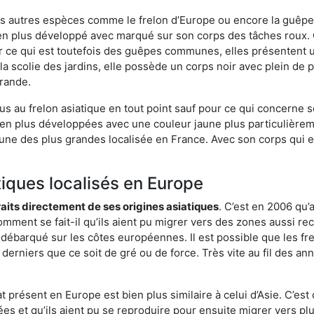
es autres espèces comme le frelon d’Europe ou encore la guêpe 
en plus développé avec marqué sur son corps des tâches roux. Q
 ce qui est toutefois des guêpes communes, elles présentent u
la scolie des jardins, elle possède un corps noir avec plein de
grande.
us au frelon asiatique en tout point sauf pour ce qui concerne s
bien plus développées avec une couleur jaune plus particulièrem
it l’une des plus grandes localisée en France. Avec son corps qui
tiques localisés en Europe
traits directement de ses origines asiatiques
. C’est en 2006 qu’
mment se fait-il qu’ils aient pu migrer vers des zones aussi recu
t débarqué sur les côtes européennes. Il est possible que les f
derniers que ce soit de gré ou de force. Très vite au fil des an
 présent en Europe est bien plus similaire à celui d’Asie. C’est 
ées et qu’ils aient pu se reproduire pour ensuite migrer vers plu