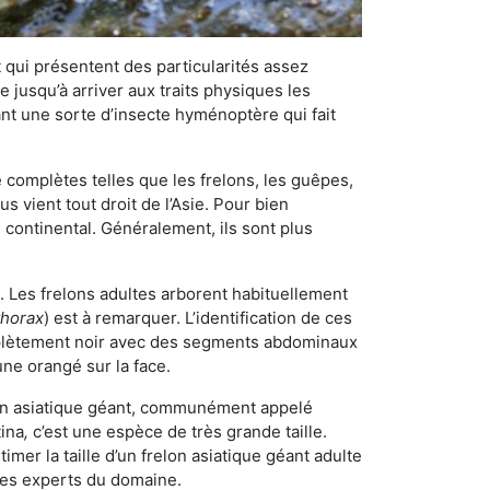
qui présentent des particularités assez
 jusqu’à arriver aux traits physiques les
nt une sorte d’insecte hyménoptère qui fait
omplètes telles que les frelons, les guêpes,
 vient tout droit de l’Asie. Pour bien
 continental. Généralement, ils sont plus
é. Les frelons adultes arborent habituellement
thorax
) est à remarquer. L’identification de ces
mplètement noir avec des segments abdominaux
une orangé sur la face.
elon asiatique géant, communément appelé
tina
,
c’est une espèce de très grande taille.
stimer la taille d’un frelon asiatique géant adulte
 les experts du domaine.