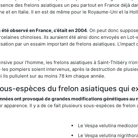
résence des frelons asiatiques un peu partout en France déjà dan
et en Italie. Il en est de même pour le Royaume-Uni et la Holl
a été observé en France, c’était en 2004
. On peut donc supposer
rcelaines chinoises. Ils auraient été ainsi donc envoyés en Lo
sation par un essaim important de frelons asiatiques. L’impact q
nsive pour l’homme, les frelons asiatiques à Saint-Thibéry n’on
 les pompiers soient intervenus, après la destruction de plusieu
hui ils pullulent sur au moins 78 km chaque année.
sous-espèces du frelon asiatiques qui e
nées ont provoqué de grandes modifications génétiques au niv
apparence. Il y a de ce fait plusieurs sous-espèces de frelon a
Le Vespa velutina mediozona
Le Vespa velutina nigrithora