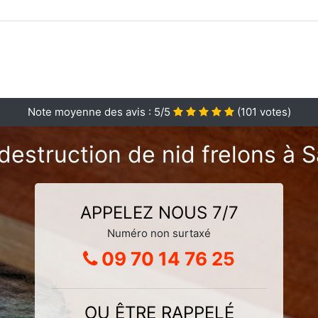
Note moyenne des avis :
5
/5
(
101
votes)
destruction de nid frelons à S
APPELEZ NOUS 7/7
Numéro non surtaxé
09 70 14 76 25
OU ÊTRE RAPPELÉ