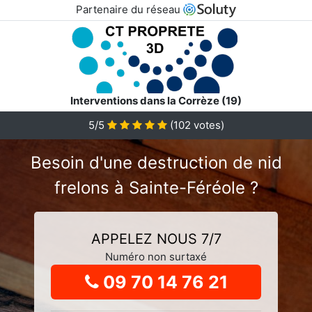
Partenaire du réseau
Interventions dans la Corrèze (19)
5
/5
(
102
votes)
Besoin d'une destruction de nid
frelons à Sainte-Féréole ?
APPELEZ NOUS 7/7
Numéro non surtaxé
09 70 14 76 21