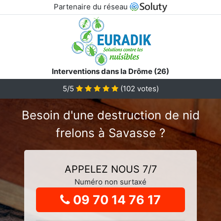
Partenaire du réseau
Interventions dans la Drôme (26)
5
/5
(
102
votes)
Besoin d'une destruction de nid
frelons à Savasse ?
APPELEZ NOUS 7/7
Numéro non surtaxé
09 70 14 76 17