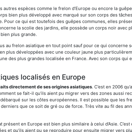
es autres espèces comme le frelon d’Europe ou encore la guêpe 
ps bien plus développé avec marqué sur son corps des tâches r
. Pour ce qui est toutefois des guêpes communes, elles présen
oncerne la scolie des jardins, elle possède un corps noir avec 
 bien plus grande.
us au frelon asiatique en tout point sauf pour ce qui concerne s
bien plus développées avec une couleur jaune plus particulièrem
it l’une des plus grandes localisée en France. Avec son corps qui
tiques localisés en Europe
traits directement de ses origines asiatiques
. C’est en 2006 qu’
mment se fait-il qu’ils aient pu migrer vers des zones aussi recu
t débarqué sur les côtes européennes. Il est possible que les f
derniers que ce soit de gré ou de force. Très vite au fil des an
 présent en Europe est bien plus similaire à celui d’Asie. C’est 
ées et qu’ils aient pu se reproduire pour ensuite migrer vers plu