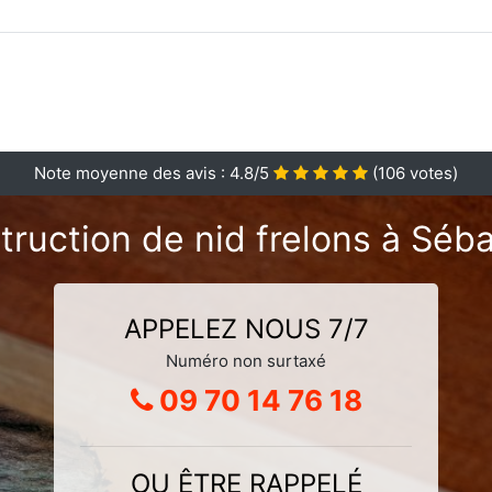
Note moyenne des avis :
4.8
/5
(
106
votes)
truction de nid frelons à Sé
APPELEZ NOUS 7/7
Numéro non surtaxé
09 70 14 76 18
OU ÊTRE RAPPELÉ