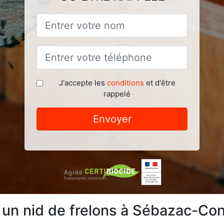
J'accepte les
conditions
et d'être
rappelé
Envoyer
e un nid de frelons à Sébazac-Co