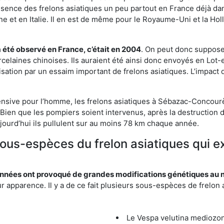
résence des frelons asiatiques un peu partout en France déjà dan
et en Italie. Il en est de même pour le Royaume-Uni et la Holl
a été observé en France, c’était en 2004
. On peut donc supposer
rcelaines chinoises. Ils auraient été ainsi donc envoyés en Lo
sation par un essaim important de frelons asiatiques. L’impact q
ensive pour l’homme, les frelons asiatiques à Sébazac-Concourès
Bien que les pompiers soient intervenus, après la destruction d
aujourd’hui ils pullulent sur au moins 78 km chaque année.
 sous-espèces du frelon asiatiques qui
nées ont provoqué de grandes modifications génétiques au niv
apparence. Il y a de ce fait plusieurs sous-espèces de frelon a
Le Vespa velutina mediozona