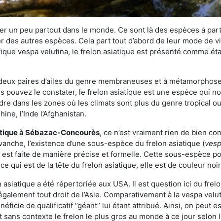
r un peu partout dans le monde. Ce sont là des espèces à part 
er des autres espèces. Cela part tout d’abord de leur mode de vie
ique vespa velutina, le frelon asiatique est présenté comme éta
deux paires d’ailes du genre membraneuses et à métamorphose c
pouvez le constater, le frelon asiatique est une espèce qui nous
dre dans les zones où les climats sont plus du genre tropical ou
ine, l’Inde l’Afghanistan.
atique
à Sébazac-Concourès
, ce n’est vraiment rien de bien co
vanche, l’existence d’une sous-espèce du frelon asiatique (
vesp
s est faite de manière précise et formelle. Cette sous-espèce 
qui est de la tête du frelon asiatique, elle est de couleur noir
asiatique a été répertoriée aux USA. Il est question ici du fr
galement tout droit de l’Asie. Comparativement à la vespa velu
éficie de qualificatif ‘’géant’’ lui étant attribué. Ainsi, on peut e
st sans contexte le frelon le plus gros au monde à ce jour selon