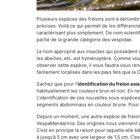
Plusieurs espèces des frelons sont à dénombre
précises. Voilà ce qui permet de les différenci
caractérisant plus simplement. De nom scientif
partie de la grande catégorie des vespidae.
Le nom approprié aux insectes qui possèdent 
les abeilles, etc. est hyménoptère. Comme vous 
observer cette espèce, il vous faudra vous ren
facilement localisés dans les pays tels que la Ch
Sachez que pour l’
identification du frelon asi
habituellement les couleurs brun et noir. En re
L’identification de ces nouvelles sous-espèce
segments abdominaux en couleur brune. Pour ce 
Depuis un moment, une autre espèce de frelon 
VespaMandarinia. Ses origines nous viennent é
C’est en principe la raison pour laquelle elle bén
à jusqu’à 5 cm avec une largeur de 1,5 cm. C’e