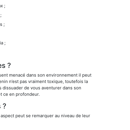
x ;
;
s ;
a ;
ès ?
se sent menacé dans son environnement il peut
enin n’est pas vraiment toxique, toutefois la
us dissuader de vous aventurer dans son
et ce en profondeur.
 ?
t aspect peut se remarquer au niveau de leur