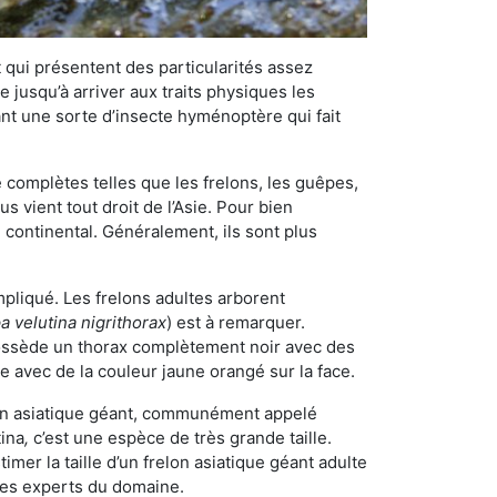
qui présentent des particularités assez
 jusqu’à arriver aux traits physiques les
nt une sorte d’insecte hyménoptère qui fait
omplètes telles que les frelons, les guêpes,
 vient tout droit de l’Asie. Pour bien
 continental. Généralement, ils sont plus
mpliqué. Les frelons adultes arborent
a velutina nigrithorax
) est à remarquer.
possède un thorax complètement noir avec des
e avec de la couleur jaune orangé sur la face.
elon asiatique géant, communément appelé
tina
,
c’est une espèce de très grande taille.
stimer la taille d’un frelon asiatique géant adulte
 les experts du domaine.