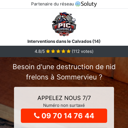
Partenaire du réseau
Interventions dans le Calvados (14)
4.8
/5
(
112
votes)
Besoin d'une destruction de nid
frelons à Sommervieu ?
APPELEZ NOUS 7/7
Numéro non surtaxé
09 70 14 76 44