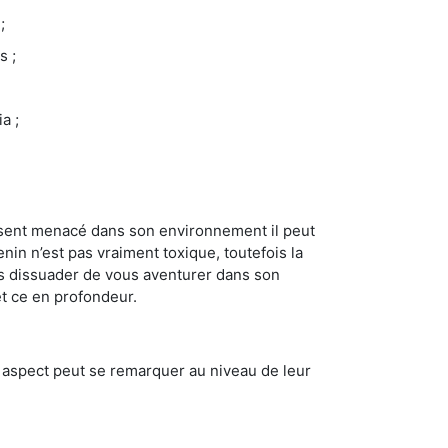
;
s ;
a ;
se sent menacé dans son environnement il peut
enin n’est pas vraiment toxique, toutefois la
us dissuader de vous aventurer dans son
et ce en profondeur.
t aspect peut se remarquer au niveau de leur