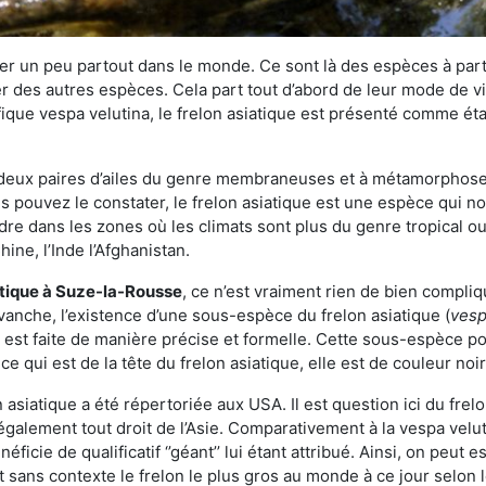
r un peu partout dans le monde. Ce sont là des espèces à part 
er des autres espèces. Cela part tout d’abord de leur mode de vie
ique vespa velutina, le frelon asiatique est présenté comme éta
deux paires d’ailes du genre membraneuses et à métamorphose c
pouvez le constater, le frelon asiatique est une espèce qui nous
dre dans les zones où les climats sont plus du genre tropical ou
ine, l’Inde l’Afghanistan.
atique
à Suze-la-Rousse
, ce n’est vraiment rien de bien compliq
vanche, l’existence d’une sous-espèce du frelon asiatique (
vesp
s est faite de manière précise et formelle. Cette sous-espèce 
qui est de la tête du frelon asiatique, elle est de couleur noir
asiatique a été répertoriée aux USA. Il est question ici du fr
galement tout droit de l’Asie. Comparativement à la vespa velu
éficie de qualificatif ‘’géant’’ lui étant attribué. Ainsi, on peut e
st sans contexte le frelon le plus gros au monde à ce jour selon