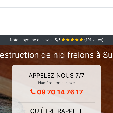
Note moyenne des avis :
5
/5
(
101
votes)
estruction de nid frelons à S
APPELEZ NOUS 7/7
Numéro non surtaxé
09 70 14 76 17
OU ÊTRE RAPPELÉ