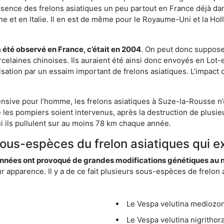
résence des frelons asiatiques un peu partout en France déjà dan
et en Italie. Il en est de même pour le Royaume-Uni et la Holl
a été observé en France, c’était en 2004
. On peut donc supposer
rcelaines chinoises. Ils auraient été ainsi donc envoyés en Lo
sation par un essaim important de frelons asiatiques. L’impact q
ensive pour l’homme, les frelons asiatiques à Suze-la-Rousse n’
 les pompiers soient intervenus, après la destruction de plusieu
hui ils pullulent sur au moins 78 km chaque année.
 sous-espèces du frelon asiatiques qui e
nées ont provoqué de grandes modifications génétiques au niv
apparence. Il y a de ce fait plusieurs sous-espèces de frelon a
Le Vespa velutina mediozona
Le Vespa velutina nigrithora