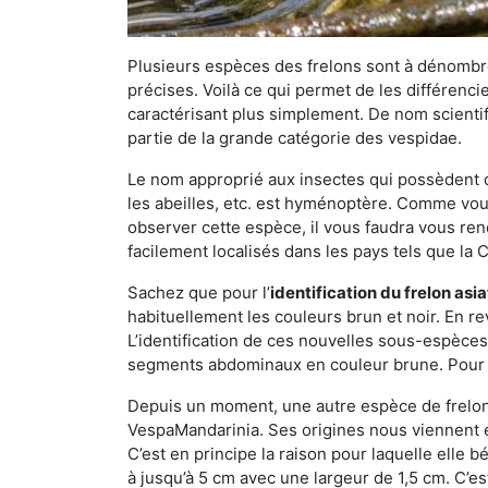
Plusieurs espèces des frelons sont à dénombre
précises. Voilà ce qui permet de les différenci
caractérisant plus simplement. De nom scientif
partie de la grande catégorie des vespidae.
Le nom approprié aux insectes qui possèdent 
les abeilles, etc. est hyménoptère. Comme vous 
observer cette espèce, il vous faudra vous ren
facilement localisés dans les pays tels que la Ch
Sachez que pour l’
identification du frelon asi
habituellement les couleurs brun et noir. En re
L’identification de ces nouvelles sous-espèce
segments abdominaux en couleur brune. Pour ce 
Depuis un moment, une autre espèce de frelon 
VespaMandarinia. Ses origines nous viennent é
C’est en principe la raison pour laquelle elle bén
à jusqu’à 5 cm avec une largeur de 1,5 cm. C’e