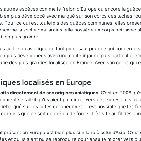
es autres espèces comme le frelon d’Europe ou encore la guêpe 
ien plus développé avec marqué sur son corps des tâches roux.
. Pour ce qui est toutefois des guêpes communes, elles présen
oncerne la scolie des jardins, elle possède un corps noir avec 
 bien plus grande.
us au frelon asiatique en tout point sauf pour ce qui concerne s
bien plus développées avec une couleur jaune plus particulièrem
it l’une des plus grandes localisée en France. Avec son corps qui
tiques localisés en Europe
traits directement de ses origines asiatiques
. C’est en 2006 qu’
mment se fait-il qu’ils aient pu migrer vers des zones aussi recu
t débarqué sur les côtes européennes. Il est possible que les f
derniers que ce soit de gré ou de force. Très vite au fil des an
 présent en Europe est bien plus similaire à celui d’Asie. C’est 
ées et qu’ils aient pu se reproduire pour ensuite migrer vers plu