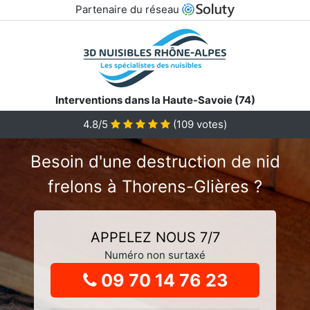
Partenaire du réseau
Interventions dans la Haute-Savoie (74)
4.8
/5
(
109
votes)
Besoin d'une destruction de nid
frelons à Thorens-Glières ?
APPELEZ NOUS 7/7
Numéro non surtaxé
09 70 14 76 23