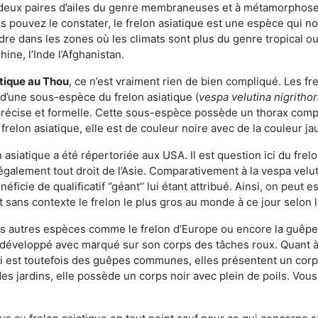
deux paires d’ailes du genre membraneuses et à métamorphose c
pouvez le constater, le frelon asiatique est une espèce qui nous
dre dans les zones où les climats sont plus du genre tropical ou
ine, l’Inde l’Afghanistan.
atique
au Thou
, ce n’est vraiment rien de bien compliqué. Les fr
 d’une sous-espèce du frelon asiatique (
vespa velutina nigritho
 précise et formelle. Cette sous-espèce possède un thorax co
frelon asiatique, elle est de couleur noire avec de la couleur ja
asiatique a été répertoriée aux USA. Il est question ici du fr
galement tout droit de l’Asie. Comparativement à la vespa velu
éficie de qualificatif ‘’géant’’ lui étant attribué. Ainsi, on peut e
st sans contexte le frelon le plus gros au monde à ce jour selon
es autres espèces comme le frelon d’Europe ou encore la guêpe 
développé avec marqué sur son corps des tâches roux. Quant à 
i est toutefois des guêpes communes, elles présentent un corps
des jardins, elle possède un corps noir avec plein de poils. Vo