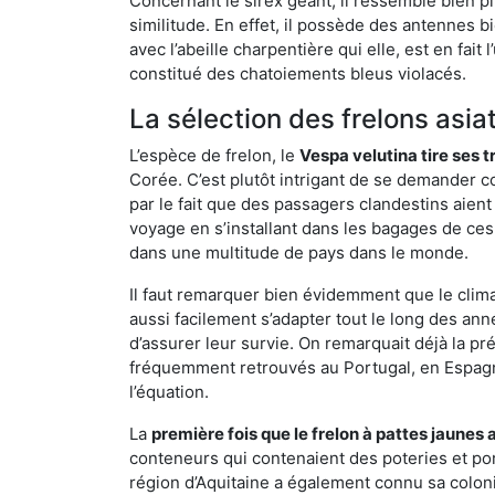
Concernant le sirex géant, il ressemble bien pl
similitude. En effet, il possède des antennes 
avec l’abeille charpentière qui elle, est en fa
constitué des chatoiements bleus violacés.
La sélection des frelons asia
L’espèce de frelon, le
Vespa velutina tire ses 
Corée. C’est plutôt intrigant de se demander co
par le fait que des passagers clandestins aien
voyage en s’installant dans les bagages de ces 
dans une multitude de pays dans le monde.
Il faut remarquer bien évidemment que le climat
aussi facilement s’adapter tout le long des ann
d’assurer leur survie. On remarquait déjà la p
fréquemment retrouvés au Portugal, en Espagne 
l’équation.
La
première fois que le frelon à pattes jaunes 
conteneurs qui contenaient des poteries et po
région d’Aquitaine a également connu sa coloni