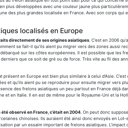
us au frelon asiatique en tout point sauf pour ce qui concerne s
bien plus développées avec une couleur jaune plus particulièrem
it l’une des plus grandes localisée en France. Avec son corps qui
tiques localisés en Europe
traits directement de ses origines asiatiques
. C’est en 2006 qu’
mment se fait-il qu’ils aient pu migrer vers des zones aussi recu
t débarqué sur les côtes européennes. Il est possible que les f
derniers que ce soit de gré ou de force. Très vite au fil des an
 présent en Europe est bien plus similaire à celui d’Asie. C’est 
ées et qu’ils aient pu se reproduire pour ensuite migrer vers plu
résence des frelons asiatiques un peu partout en France déjà dan
et en Italie. Il en est de même pour le Royaume-Uni et la Holl
a été observé en France, c’était en 2004
. On peut donc supposer
rcelaines chinoises. Ils auraient été ainsi donc envoyés en Lo
sation par un essaim important de frelons asiatiques. L’impact q