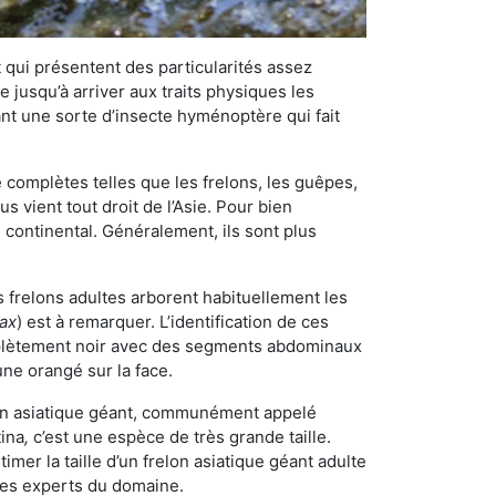
qui présentent des particularités assez
 jusqu’à arriver aux traits physiques les
nt une sorte d’insecte hyménoptère qui fait
omplètes telles que les frelons, les guêpes,
 vient tout droit de l’Asie. Pour bien
 continental. Généralement, ils sont plus
s frelons adultes arborent habituellement les
rax
) est à remarquer. L’identification de ces
mplètement noir avec des segments abdominaux
une orangé sur la face.
elon asiatique géant, communément appelé
tina
,
c’est une espèce de très grande taille.
stimer la taille d’un frelon asiatique géant adulte
 les experts du domaine.