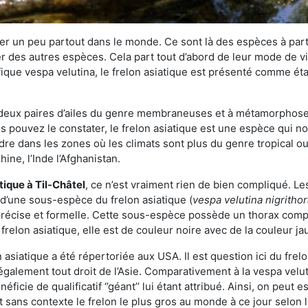
r un peu partout dans le monde. Ce sont là des espèces à part 
er des autres espèces. Cela part tout d’abord de leur mode de vie
ique vespa velutina, le frelon asiatique est présenté comme éta
deux paires d’ailes du genre membraneuses et à métamorphose c
pouvez le constater, le frelon asiatique est une espèce qui nous
dre dans les zones où les climats sont plus du genre tropical ou
ine, l’Inde l’Afghanistan.
atique
à Til-Châtel
, ce n’est vraiment rien de bien compliqué. Le
 d’une sous-espèce du frelon asiatique (
vespa velutina nigritho
 précise et formelle. Cette sous-espèce possède un thorax co
frelon asiatique, elle est de couleur noire avec de la couleur ja
asiatique a été répertoriée aux USA. Il est question ici du fr
galement tout droit de l’Asie. Comparativement à la vespa velu
éficie de qualificatif ‘’géant’’ lui étant attribué. Ainsi, on peut e
st sans contexte le frelon le plus gros au monde à ce jour selon