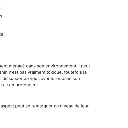
;
s ;
a ;
se sent menacé dans son environnement il peut
enin n’est pas vraiment toxique, toutefois la
us dissuader de vous aventurer dans son
et ce en profondeur.
t aspect peut se remarquer au niveau de leur