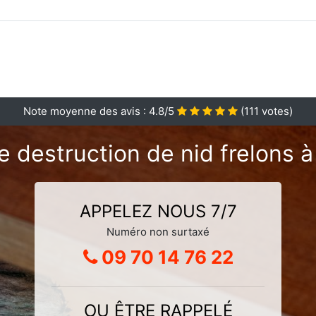
Note moyenne des avis :
4.8
/5
(
111
votes)
 destruction de nid frelons à
APPELEZ NOUS 7/7
Numéro non surtaxé
09 70 14 76 22
OU ÊTRE RAPPELÉ