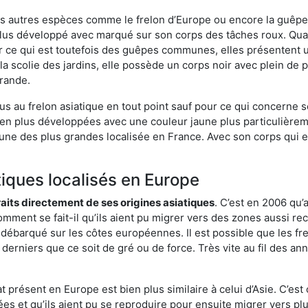
es autres espèces comme le frelon d’Europe ou encore la guêpe 
plus développé avec marqué sur son corps des tâches roux. Quan
 ce qui est toutefois des guêpes communes, elles présentent u
la scolie des jardins, elle possède un corps noir avec plein de
grande.
us au frelon asiatique en tout point sauf pour ce qui concerne s
bien plus développées avec une couleur jaune plus particulièrem
it l’une des plus grandes localisée en France. Avec son corps qui
tiques localisés en Europe
traits directement de ses origines asiatiques
. C’est en 2006 qu’
mment se fait-il qu’ils aient pu migrer vers des zones aussi recu
t débarqué sur les côtes européennes. Il est possible que les f
derniers que ce soit de gré ou de force. Très vite au fil des an
 présent en Europe est bien plus similaire à celui d’Asie. C’est 
ées et qu’ils aient pu se reproduire pour ensuite migrer vers plu