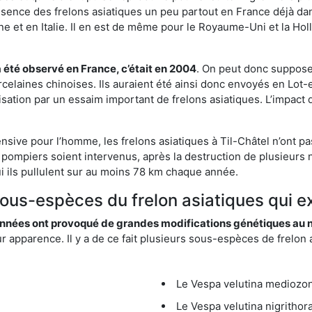
résence des frelons asiatiques un peu partout en France déjà dan
et en Italie. Il en est de même pour le Royaume-Uni et la Holl
a été observé en France, c’était en 2004
. On peut donc supposer
rcelaines chinoises. Ils auraient été ainsi donc envoyés en Lo
sation par un essaim important de frelons asiatiques. L’impact q
nsive pour l’homme, les frelons asiatiques à Til-Châtel n’ont pa
 pompiers soient intervenus, après la destruction de plusieurs n
hui ils pullulent sur au moins 78 km chaque année.
sous-espèces du frelon asiatiques qui ex
nées ont provoqué de grandes modifications génétiques au niv
apparence. Il y a de ce fait plusieurs sous-espèces de frelon a
Le Vespa velutina mediozona
Le Vespa velutina nigrithora