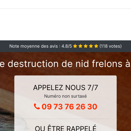
Note moyenne des avis :
4.8
/5
(
118
votes)
 destruction de nid frelons à 
APPELEZ NOUS 7/7
Numéro non surtaxé
09 73 76 26 30
OU ÊTRE RAPPELÉ