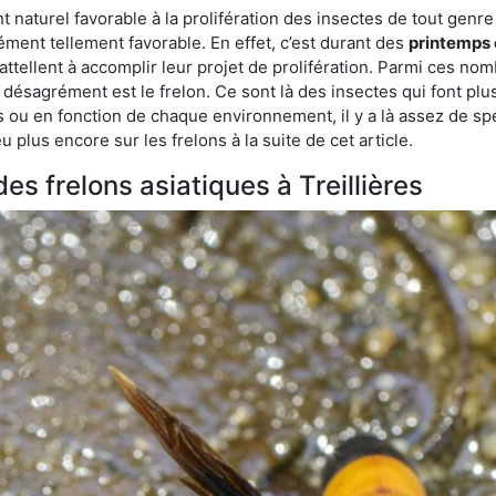
turel favorable à la prolifération des insectes de tout genre à T
ment tellement favorable. En effet, c’est durant des
printemps 
attellent à accomplir leur projet de prolifération. Parmi ces n
e désagrément est le frelon. Ce sont là des insectes qui font plu
es ou en fonction de chaque environnement, il y a là assez de spé
plus encore sur les frelons à la suite de cet article.
des frelons asiatiques à Treillières