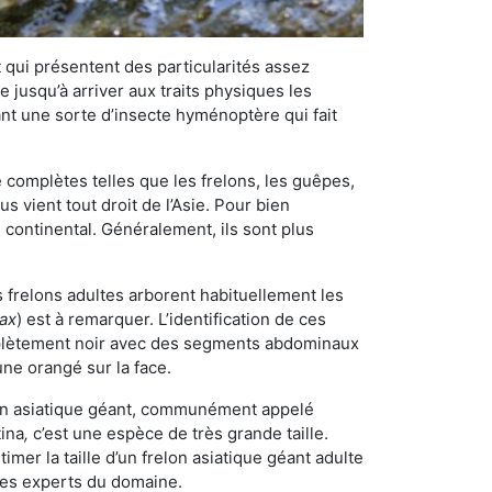
qui présentent des particularités assez
 jusqu’à arriver aux traits physiques les
nt une sorte d’insecte hyménoptère qui fait
omplètes telles que les frelons, les guêpes,
 vient tout droit de l’Asie. Pour bien
 continental. Généralement, ils sont plus
s frelons adultes arborent habituellement les
rax
) est à remarquer. L’identification de ces
mplètement noir avec des segments abdominaux
une orangé sur la face.
elon asiatique géant, communément appelé
tina
,
c’est une espèce de très grande taille.
stimer la taille d’un frelon asiatique géant adulte
 les experts du domaine.