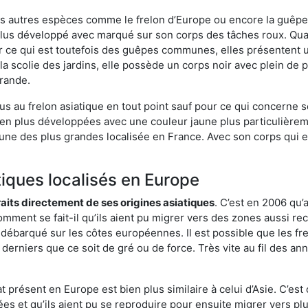
es autres espèces comme le frelon d’Europe ou encore la guêpe 
 plus développé avec marqué sur son corps des tâches roux. Quan
 ce qui est toutefois des guêpes communes, elles présentent u
la scolie des jardins, elle possède un corps noir avec plein de
grande.
us au frelon asiatique en tout point sauf pour ce qui concerne s
bien plus développées avec une couleur jaune plus particulièrem
it l’une des plus grandes localisée en France. Avec son corps qui
tiques localisés en Europe
traits directement de ses origines asiatiques
. C’est en 2006 qu’
mment se fait-il qu’ils aient pu migrer vers des zones aussi recu
t débarqué sur les côtes européennes. Il est possible que les f
derniers que ce soit de gré ou de force. Très vite au fil des an
 présent en Europe est bien plus similaire à celui d’Asie. C’est 
ées et qu’ils aient pu se reproduire pour ensuite migrer vers plu