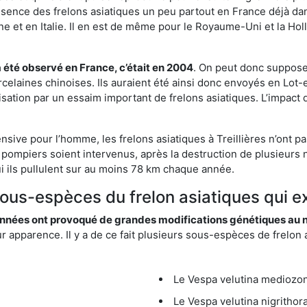
résence des frelons asiatiques un peu partout en France déjà dan
et en Italie. Il en est de même pour le Royaume-Uni et la Holl
a été observé en France, c’était en 2004
. On peut donc supposer
rcelaines chinoises. Ils auraient été ainsi donc envoyés en Lo
sation par un essaim important de frelons asiatiques. L’impact q
nsive pour l’homme, les frelons asiatiques à Treillières n’ont p
 pompiers soient intervenus, après la destruction de plusieurs n
hui ils pullulent sur au moins 78 km chaque année.
sous-espèces du frelon asiatiques qui exi
nées ont provoqué de grandes modifications génétiques au niv
apparence. Il y a de ce fait plusieurs sous-espèces de frelon a
Le Vespa velutina mediozona
Le Vespa velutina nigrithora