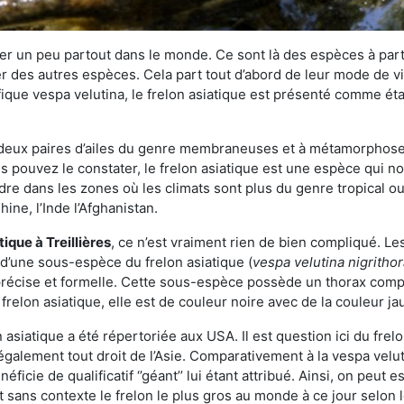
r un peu partout dans le monde. Ce sont là des espèces à part 
er des autres espèces. Cela part tout d’abord de leur mode de vie
ique vespa velutina, le frelon asiatique est présenté comme éta
deux paires d’ailes du genre membraneuses et à métamorphose c
pouvez le constater, le frelon asiatique est une espèce qui nous
dre dans les zones où les climats sont plus du genre tropical ou
ine, l’Inde l’Afghanistan.
atique
à Treillières
, ce n’est vraiment rien de bien compliqué. Le
 d’une sous-espèce du frelon asiatique (
vespa velutina nigritho
 précise et formelle. Cette sous-espèce possède un thorax co
frelon asiatique, elle est de couleur noire avec de la couleur ja
asiatique a été répertoriée aux USA. Il est question ici du fr
galement tout droit de l’Asie. Comparativement à la vespa velu
éficie de qualificatif ‘’géant’’ lui étant attribué. Ainsi, on peut e
st sans contexte le frelon le plus gros au monde à ce jour selon