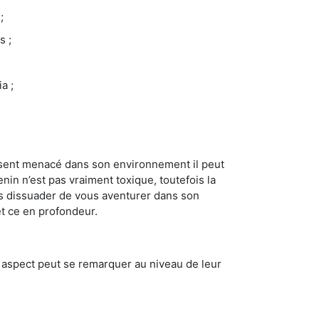
;
s ;
a ;
se sent menacé dans son environnement il peut
enin n’est pas vraiment toxique, toutefois la
us dissuader de vous aventurer dans son
et ce en profondeur.
t aspect peut se remarquer au niveau de leur