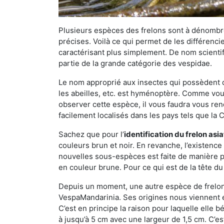
Plusieurs espèces des frelons sont à dénombre
précises. Voilà ce qui permet de les différenci
caractérisant plus simplement. De nom scientif
partie de la grande catégorie des vespidae.
Le nom approprié aux insectes qui possèdent 
les abeilles, etc. est hyménoptère. Comme vous 
observer cette espèce, il vous faudra vous ren
facilement localisés dans les pays tels que la Ch
Sachez que pour l’
identification du frelon asi
couleurs brun et noir. En revanche, l’existence
nouvelles sous-espèces est faite de manière
en couleur brune. Pour ce qui est de la tête du 
Depuis un moment, une autre espèce de frelon 
VespaMandarinia. Ses origines nous viennent é
C’est en principe la raison pour laquelle elle bén
à jusqu’à 5 cm avec une largeur de 1,5 cm. C’e