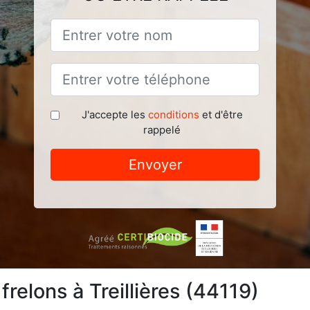
J'accepte les
conditions
et d'être
rappelé
Envoyer
frelons à Treillières (44119)