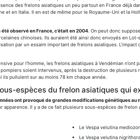
résence des frelons asiatiques un peu partout en France déjà dan
et en Italie. Il en est de même pour le Royaume-Uni et la Holl
a été observé en France, c’était en 2004
. On peut donc supposer
rcelaines chinoises. Ils auraient été ainsi donc envoyés en Lo
sation par un essaim important de frelons asiatiques. L’impact q
ensive pour l’homme, les frelons asiatiques à Vendémian n’ont p
 pompiers soient intervenus, après la destruction de plusieurs n
hui ils pullulent sur au moins 78 km chaque année.
 sous-espèces du frelon asiatiques qui 
nées ont provoqué de grandes modifications génétiques au niv
apparence. Il y a de ce fait plusieurs sous-espèces de frelon a
Le Vespa velutina mediozona
Le Vespa velutina nigrithora