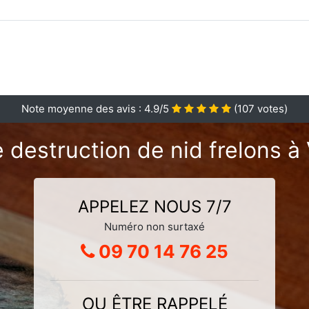
Note moyenne des avis :
4.9
/5
(
107
votes)
 destruction de nid frelons 
APPELEZ NOUS 7/7
Numéro non surtaxé
09 70 14 76 25
OU ÊTRE RAPPELÉ