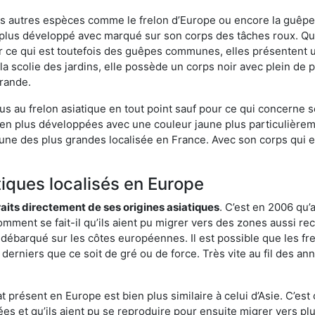
es autres espèces comme le frelon d’Europe ou encore la guêpe 
lus développé avec marqué sur son corps des tâches roux. Qua
 ce qui est toutefois des guêpes communes, elles présentent u
la scolie des jardins, elle possède un corps noir avec plein de
grande.
us au frelon asiatique en tout point sauf pour ce qui concerne s
bien plus développées avec une couleur jaune plus particulièrem
it l’une des plus grandes localisée en France. Avec son corps qui
tiques localisés en Europe
traits directement de ses origines asiatiques
. C’est en 2006 qu’
mment se fait-il qu’ils aient pu migrer vers des zones aussi recu
t débarqué sur les côtes européennes. Il est possible que les f
derniers que ce soit de gré ou de force. Très vite au fil des an
 présent en Europe est bien plus similaire à celui d’Asie. C’est 
ées et qu’ils aient pu se reproduire pour ensuite migrer vers plu