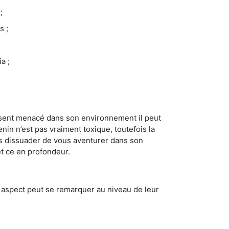
;
s ;
a ;
se sent menacé dans son environnement il peut
enin n’est pas vraiment toxique, toutefois la
us dissuader de vous aventurer dans son
et ce en profondeur.
t aspect peut se remarquer au niveau de leur