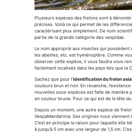
Plusieurs espèces des frelons sont à dénombre
précises. Voilà ce qui permet de les différenci
caractérisant plus simplement. De nom scientif
partie de la grande catégorie des vespidae.
Le nom approprié aux insectes qui possèdent 
les abeilles, etc. est hyménoptère. Comme vous 
observer cette espèce, il vous faudra vous ren
facilement localisés dans les pays tels que la Ch
Sachez que pour l’
identification du frelon asi
couleurs brun et noir. En revanche, l’existence
nouvelles sous-espèces est faite de manière
en couleur brune. Pour ce qui est de la tête du 
Depuis un moment, une autre espèce de frelon 
VespaMandarinia. Ses origines nous viennent é
C’est en principe la raison pour laquelle elle bén
à jusqu’à 5 cm avec une largeur de 1,5 cm. C’e