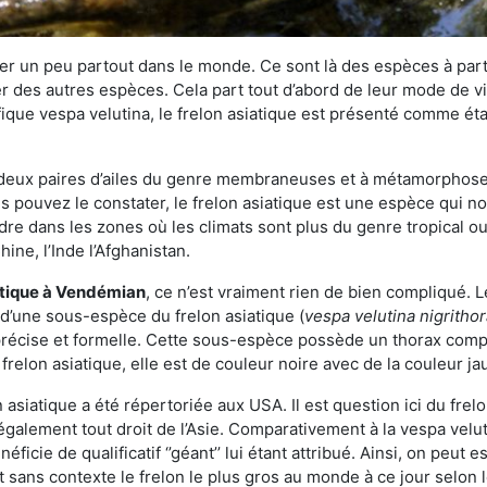
r un peu partout dans le monde. Ce sont là des espèces à part 
er des autres espèces. Cela part tout d’abord de leur mode de vie
ique vespa velutina, le frelon asiatique est présenté comme éta
deux paires d’ailes du genre membraneuses et à métamorphose c
pouvez le constater, le frelon asiatique est une espèce qui nous
dre dans les zones où les climats sont plus du genre tropical ou
ine, l’Inde l’Afghanistan.
atique
à Vendémian
, ce n’est vraiment rien de bien compliqué. 
 d’une sous-espèce du frelon asiatique (
vespa velutina nigritho
 précise et formelle. Cette sous-espèce possède un thorax co
frelon asiatique, elle est de couleur noire avec de la couleur ja
asiatique a été répertoriée aux USA. Il est question ici du fr
galement tout droit de l’Asie. Comparativement à la vespa velu
éficie de qualificatif ‘’géant’’ lui étant attribué. Ainsi, on peut e
st sans contexte le frelon le plus gros au monde à ce jour selon