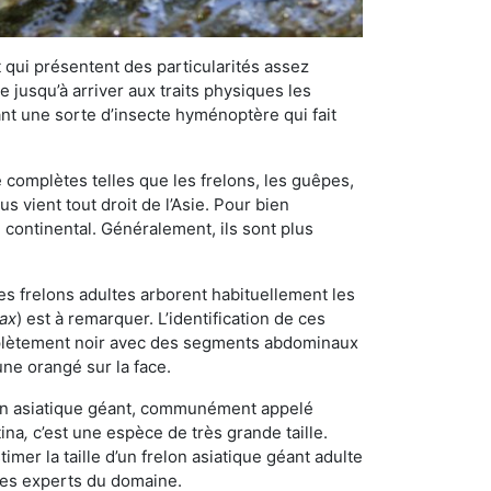
qui présentent des particularités assez
 jusqu’à arriver aux traits physiques les
nt une sorte d’insecte hyménoptère qui fait
omplètes telles que les frelons, les guêpes,
 vient tout droit de l’Asie. Pour bien
 continental. Généralement, ils sont plus
Les frelons adultes arborent habituellement les
rax
) est à remarquer. L’identification de ces
mplètement noir avec des segments abdominaux
une orangé sur la face.
elon asiatique géant, communément appelé
tina
,
c’est une espèce de très grande taille.
stimer la taille d’un frelon asiatique géant adulte
 les experts du domaine.