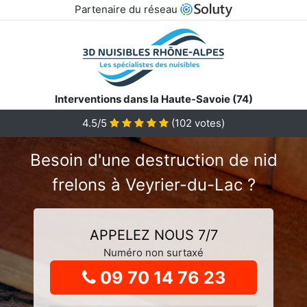
Partenaire du réseau
Interventions dans la Haute-Savoie (74)
4.5
/5
(
102
votes)
Besoin d'une destruction de nid
frelons à Veyrier-du-Lac ?
APPELEZ NOUS 7/7
Numéro non surtaxé
09 70 14 76 23