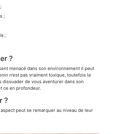
;
s ;
a ;
er ?
se sent menacé dans son environnement il peut
enin n’est pas vraiment toxique, toutefois la
us dissuader de vous aventurer dans son
et ce en profondeur.
r ?
t aspect peut se remarquer au niveau de leur