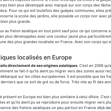
orps bien plus développé avec marqué sur son corps des tâches 
bre. Pour ce qui est toutefois des guêpes communes, elles pré
oncerne la scolie des jardins, elle possède un corps noir avec 
 bien plus grande.
us au frelon asiatique en tout point sauf pour ce qui concerne s
bien plus développées avec une couleur jaune plus particulièrem
it l’une des plus grandes localisée en France. Avec son corps qui
tiques localisés en Europe
traits directement de ses origines asiatiques
. C’est en 2006 qu’
mment se fait-il qu’ils aient pu migrer vers des zones aussi recu
t débarqué sur les côtes européennes. Il est possible que les f
derniers que ce soit de gré ou de force. Très vite au fil des an
 présent en Europe est bien plus similaire à celui d’Asie. C’est 
ées et qu’ils aient pu se reproduire pour ensuite migrer vers plu
résence des frelons asiatiques un peu partout en France déjà dan