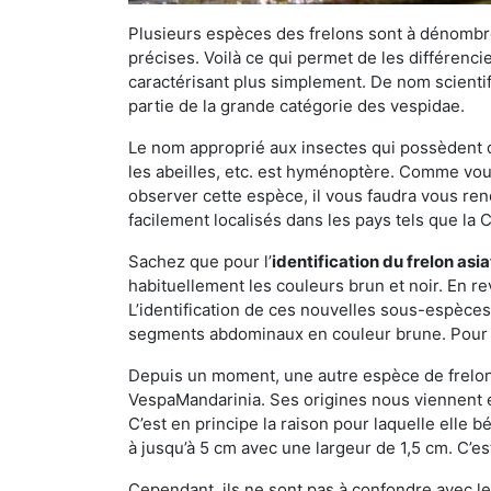
Plusieurs espèces des frelons sont à dénombre
précises. Voilà ce qui permet de les différenci
caractérisant plus simplement. De nom scientif
partie de la grande catégorie des vespidae.
Le nom approprié aux insectes qui possèdent 
les abeilles, etc. est hyménoptère. Comme vous 
observer cette espèce, il vous faudra vous ren
facilement localisés dans les pays tels que la Ch
Sachez que pour l’
identification du frelon asi
habituellement les couleurs brun et noir. En re
L’identification de ces nouvelles sous-espèce
segments abdominaux en couleur brune. Pour ce 
Depuis un moment, une autre espèce de frelon 
VespaMandarinia. Ses origines nous viennent é
C’est en principe la raison pour laquelle elle bén
à jusqu’à 5 cm avec une largeur de 1,5 cm. C’e
Cependant, ils ne sont pas à confondre avec l