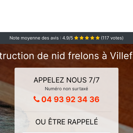
Note moyenne des avis :
4.9
/5
(
117
votes)
ruction de nid frelons à Vill
APPELEZ NOUS 7/7
Numéro non surtaxé
04 93 92 34 36
OU ÊTRE RAPPELÉ