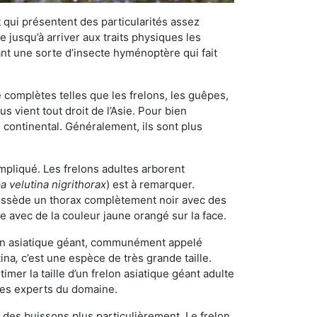
qui présentent des particularités assez
 jusqu’à arriver aux traits physiques les
nt une sorte d’insecte hyménoptère qui fait
omplètes telles que les frelons, les guêpes,
 vient tout droit de l’Asie. Pour bien
 continental. Généralement, ils sont plus
ompliqué. Les frelons adultes arborent
a velutina nigrithorax
) est à remarquer.
possède un thorax complètement noir avec des
e avec de la couleur jaune orangé sur la face.
elon asiatique géant, communément appelé
tina
,
c’est une espèce de très grande taille.
stimer la taille d’un frelon asiatique géant adulte
 les experts du domaine.
des buissons plus particulièrement. Le frelon