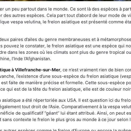
r un peu partout dans le monde. Ce sont là des espèces à part 
er des autres espèces. Cela part tout d’abord de leur mode de vie
ique vespa velutina, le frelon asiatique est présenté comme éta
deux paires d’ailes du genre membraneuses et à métamorphose c
pouvez le constater, le frelon asiatique est une espèce qui nous
dre dans les zones où les climats sont plus du genre tropical ou
ine, l’Inde l’Afghanistan.
atique
à Villefranche-sur-Mer
, ce n’est vraiment rien de bien c
vanche, l’existence d’une sous-espèce du frelon asiatique (
vesp
s est faite de manière précise et formelle. Cette sous-espèce 
qui est de la tête du frelon asiatique, elle est de couleur noir
asiatique a été répertoriée aux USA. Il est question ici du fr
galement tout droit de l’Asie. Comparativement à la vespa velu
éficie de qualificatif ‘’géant’’ lui étant attribué. Ainsi, on peut e
st sans contexte le frelon le plus gros au monde à ce jour selon
es autres espèces comme le frelon d’Europe ou encore la guêpe 