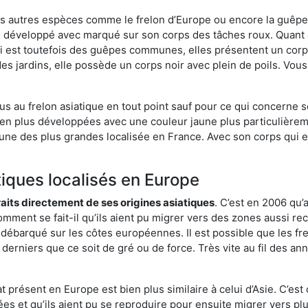
es autres espèces comme le frelon d’Europe ou encore la guêpe 
us développé avec marqué sur son corps des tâches roux. Quant 
i est toutefois des guêpes communes, elles présentent un corps
des jardins, elle possède un corps noir avec plein de poils. Vo
us au frelon asiatique en tout point sauf pour ce qui concerne s
bien plus développées avec une couleur jaune plus particulièrem
it l’une des plus grandes localisée en France. Avec son corps qui
tiques localisés en Europe
traits directement de ses origines asiatiques
. C’est en 2006 qu’
mment se fait-il qu’ils aient pu migrer vers des zones aussi recu
t débarqué sur les côtes européennes. Il est possible que les f
derniers que ce soit de gré ou de force. Très vite au fil des an
 présent en Europe est bien plus similaire à celui d’Asie. C’est 
ées et qu’ils aient pu se reproduire pour ensuite migrer vers plu