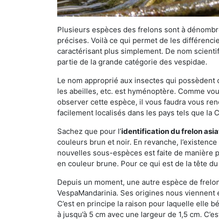
Plusieurs espèces des frelons sont à dénombre
précises. Voilà ce qui permet de les différenci
caractérisant plus simplement. De nom scientif
partie de la grande catégorie des vespidae.
Le nom approprié aux insectes qui possèdent 
les abeilles, etc. est hyménoptère. Comme vous 
observer cette espèce, il vous faudra vous ren
facilement localisés dans les pays tels que la Ch
Sachez que pour l’
identification du frelon asi
couleurs brun et noir. En revanche, l’existence
nouvelles sous-espèces est faite de manière
en couleur brune. Pour ce qui est de la tête du 
Depuis un moment, une autre espèce de frelon 
VespaMandarinia. Ses origines nous viennent é
C’est en principe la raison pour laquelle elle bén
à jusqu’à 5 cm avec une largeur de 1,5 cm. C’e