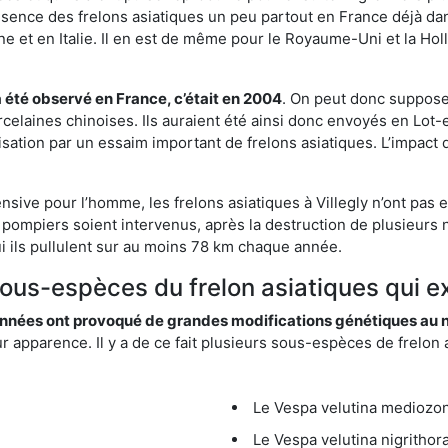
résence des frelons asiatiques un peu partout en France déjà dan
et en Italie. Il en est de même pour le Royaume-Uni et la Holl
a été observé en France, c’était en 2004
. On peut donc supposer
rcelaines chinoises. Ils auraient été ainsi donc envoyés en Lo
sation par un essaim important de frelons asiatiques. L’impact q
nsive pour l’homme, les frelons asiatiques à Villegly n’ont pas 
 pompiers soient intervenus, après la destruction de plusieurs n
hui ils pullulent sur au moins 78 km chaque année.
sous-espèces du frelon asiatiques qui exi
nées ont provoqué de grandes modifications génétiques au niv
apparence. Il y a de ce fait plusieurs sous-espèces de frelon a
Le Vespa velutina mediozona
Le Vespa velutina nigrithora