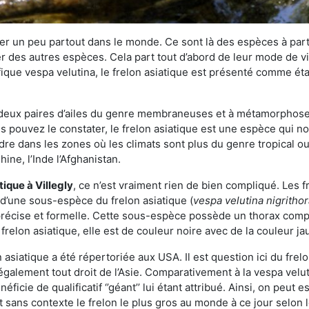
r un peu partout dans le monde. Ce sont là des espèces à part 
er des autres espèces. Cela part tout d’abord de leur mode de vie
ique vespa velutina, le frelon asiatique est présenté comme éta
deux paires d’ailes du genre membraneuses et à métamorphose c
pouvez le constater, le frelon asiatique est une espèce qui nous
dre dans les zones où les climats sont plus du genre tropical ou
ine, l’Inde l’Afghanistan.
atique
à Villegly
, ce n’est vraiment rien de bien compliqué. Les 
 d’une sous-espèce du frelon asiatique (
vespa velutina nigritho
 précise et formelle. Cette sous-espèce possède un thorax co
frelon asiatique, elle est de couleur noire avec de la couleur ja
asiatique a été répertoriée aux USA. Il est question ici du fr
galement tout droit de l’Asie. Comparativement à la vespa velu
éficie de qualificatif ‘’géant’’ lui étant attribué. Ainsi, on peut e
st sans contexte le frelon le plus gros au monde à ce jour selon