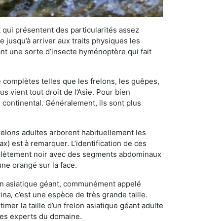
qui présentent des particularités assez
 jusqu’à arriver aux traits physiques les
nt une sorte d’insecte hyménoptère qui fait
omplètes telles que les frelons, les guêpes,
 vient tout droit de l’Asie. Pour bien
 continental. Généralement, ils sont plus
frelons adultes arborent habituellement les
rax
) est à remarquer. L’identification de ces
mplètement noir avec des segments abdominaux
une orangé sur la face.
elon asiatique géant, communément appelé
tina
,
c’est une espèce de très grande taille.
stimer la taille d’un frelon asiatique géant adulte
 les experts du domaine.