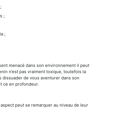
;
s ;
a ;
se sent menacé dans son environnement il peut
enin n’est pas vraiment toxique, toutefois la
us dissuader de vous aventurer dans son
et ce en profondeur.
t aspect peut se remarquer au niveau de leur