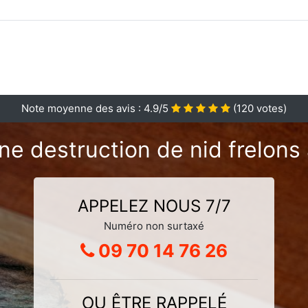
Note moyenne des avis :
4.9
/5
(
120
votes)
ne destruction de nid frelons à
APPELEZ NOUS 7/7
Numéro non surtaxé
09 70 14 76 26
OU ÊTRE RAPPELÉ