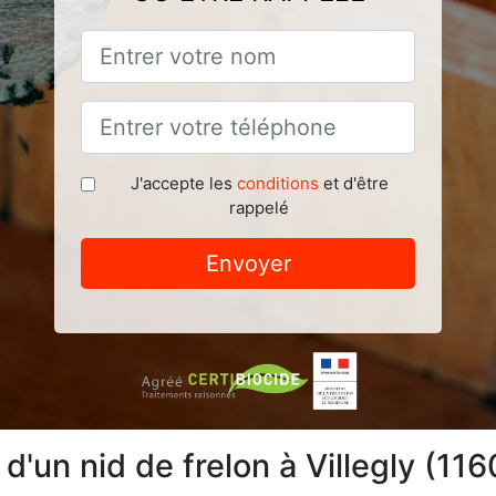
J'accepte les
conditions
et d'être
rappelé
Envoyer
 d'un nid de frelon à Villegly (11