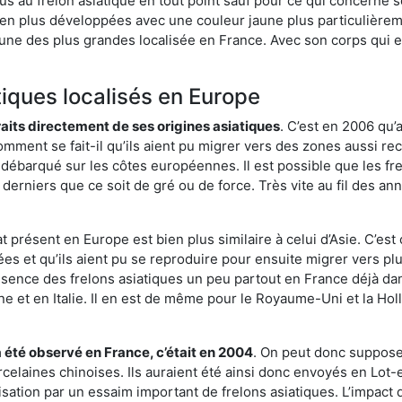
us au frelon asiatique en tout point sauf pour ce qui concerne s
bien plus développées avec une couleur jaune plus particulièrem
it l’une des plus grandes localisée en France. Avec son corps qui
tiques localisés en Europe
traits directement de ses origines asiatiques
. C’est en 2006 qu’
mment se fait-il qu’ils aient pu migrer vers des zones aussi recu
t débarqué sur les côtes européennes. Il est possible que les f
derniers que ce soit de gré ou de force. Très vite au fil des an
 présent en Europe est bien plus similaire à celui d’Asie. C’est 
ées et qu’ils aient pu se reproduire pour ensuite migrer vers plu
résence des frelons asiatiques un peu partout en France déjà dan
et en Italie. Il en est de même pour le Royaume-Uni et la Holl
a été observé en France, c’était en 2004
. On peut donc supposer
rcelaines chinoises. Ils auraient été ainsi donc envoyés en Lo
sation par un essaim important de frelons asiatiques. L’impact q