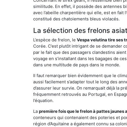
Concernant le sirex géant, il ressemble bien pl
similitude. En effet, il possède des antennes 
avec l’abeille charpentière qui elle, est en fa
constitué des chatoiements bleus violacés.
La sélection des frelons asia
L’espèce de frelon, le
Vespa velutina tire ses 
Corée. C’est plutôt intrigant de se demander co
par le fait que des passagers clandestins aien
voyage en s’installant dans les bagages de ces 
dans une multitude de pays dans le monde.
Il faut remarquer bien évidemment que le climat
aussi facilement s’adapter tout le long des ann
d’assurer leur survie. On remarquait déjà la p
fréquemment retrouvés au Portugal, en Espagne 
l’équation.
La
première fois que le frelon à pattes jaunes 
conteneurs qui contenaient des poteries et po
région d’Aquitaine a également connu sa coloni