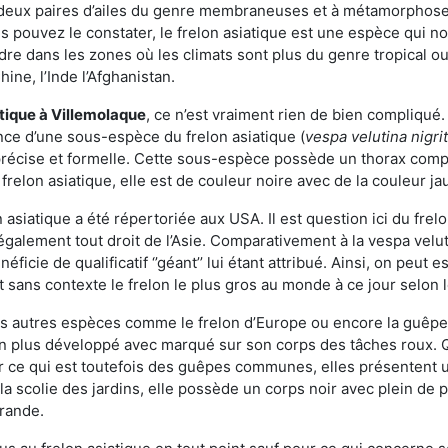
deux paires d’ailes du genre membraneuses et à métamorphose c
pouvez le constater, le frelon asiatique est une espèce qui nous
dre dans les zones où les climats sont plus du genre tropical ou
ine, l’Inde l’Afghanistan.
atique
à Villemolaque
, ce n’est vraiment rien de bien compliqué
ence d’une sous-espèce du frelon asiatique (
vespa velutina nigri
 précise et formelle. Cette sous-espèce possède un thorax co
frelon asiatique, elle est de couleur noire avec de la couleur ja
asiatique a été répertoriée aux USA. Il est question ici du fr
galement tout droit de l’Asie. Comparativement à la vespa velu
éficie de qualificatif ‘’géant’’ lui étant attribué. Ainsi, on peut e
st sans contexte le frelon le plus gros au monde à ce jour selon
es autres espèces comme le frelon d’Europe ou encore la guêpe 
n plus développé avec marqué sur son corps des tâches roux. Q
 ce qui est toutefois des guêpes communes, elles présentent u
la scolie des jardins, elle possède un corps noir avec plein de
grande.