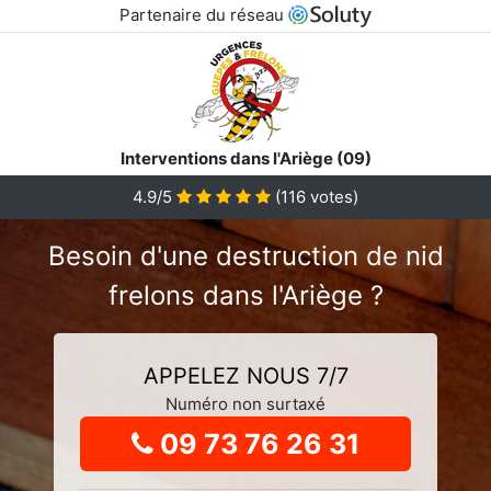
Partenaire du réseau
Interventions dans l'Ariège (09)
4.9
/5
(
116
votes)
Besoin d'une destruction de nid
frelons dans l'Ariège ?
APPELEZ NOUS 7/7
Numéro non surtaxé
09 73 76 26 31