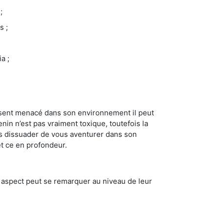
;
s ;
a ;
se sent menacé dans son environnement il peut
enin n’est pas vraiment toxique, toutefois la
us dissuader de vous aventurer dans son
et ce en profondeur.
t aspect peut se remarquer au niveau de leur