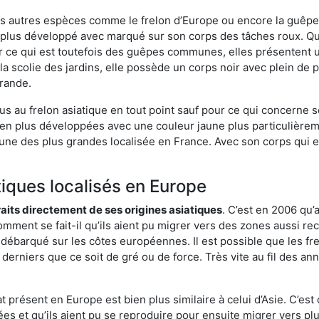
es autres espèces comme le frelon d’Europe ou encore la guêpe 
plus développé avec marqué sur son corps des tâches roux. Qua
 ce qui est toutefois des guêpes communes, elles présentent u
la scolie des jardins, elle possède un corps noir avec plein de
grande.
us au frelon asiatique en tout point sauf pour ce qui concerne s
bien plus développées avec une couleur jaune plus particulièrem
it l’une des plus grandes localisée en France. Avec son corps qui
tiques localisés en Europe
traits directement de ses origines asiatiques
. C’est en 2006 qu’
mment se fait-il qu’ils aient pu migrer vers des zones aussi recu
t débarqué sur les côtes européennes. Il est possible que les f
derniers que ce soit de gré ou de force. Très vite au fil des an
 présent en Europe est bien plus similaire à celui d’Asie. C’est 
ées et qu’ils aient pu se reproduire pour ensuite migrer vers plu