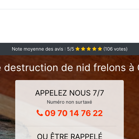
Note moyenne des avis :
5
/5
(
106
votes)
 destruction de nid frelons 
APPELEZ NOUS 7/7
Numéro non surtaxé
09 70 14 76 22
OU ÊTRE RAPPELÉ