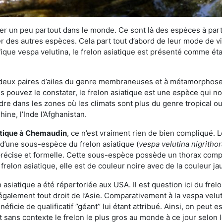
r un peu partout dans le monde. Ce sont là des espèces à part 
er des autres espèces. Cela part tout d’abord de leur mode de vie
ique vespa velutina, le frelon asiatique est présenté comme éta
deux paires d’ailes du genre membraneuses et à métamorphose c
pouvez le constater, le frelon asiatique est une espèce qui nous
dre dans les zones où les climats sont plus du genre tropical ou
ine, l’Inde l’Afghanistan.
atique
à Chemaudin
, ce n’est vraiment rien de bien compliqué. 
 d’une sous-espèce du frelon asiatique (
vespa velutina nigritho
 précise et formelle. Cette sous-espèce possède un thorax co
frelon asiatique, elle est de couleur noire avec de la couleur ja
asiatique a été répertoriée aux USA. Il est question ici du fr
galement tout droit de l’Asie. Comparativement à la vespa velu
éficie de qualificatif ‘’géant’’ lui étant attribué. Ainsi, on peut e
st sans contexte le frelon le plus gros au monde à ce jour selon