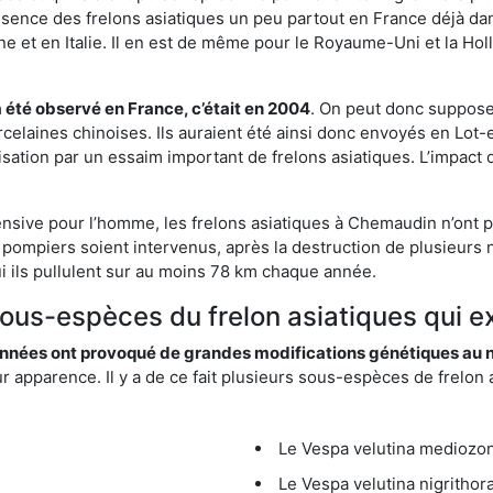
résence des frelons asiatiques un peu partout en France déjà dan
et en Italie. Il en est de même pour le Royaume-Uni et la Holl
a été observé en France, c’était en 2004
. On peut donc supposer
rcelaines chinoises. Ils auraient été ainsi donc envoyés en Lo
sation par un essaim important de frelons asiatiques. L’impact q
ensive pour l’homme, les frelons asiatiques à Chemaudin n’ont p
 pompiers soient intervenus, après la destruction de plusieurs n
hui ils pullulent sur au moins 78 km chaque année.
 sous-espèces du frelon asiatiques qui 
nées ont provoqué de grandes modifications génétiques au niv
apparence. Il y a de ce fait plusieurs sous-espèces de frelon a
Le Vespa velutina mediozona
Le Vespa velutina nigrithora