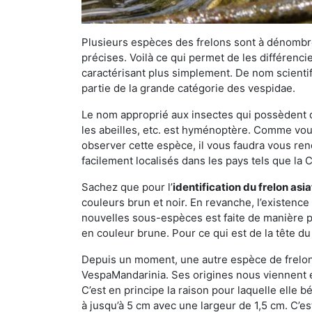
Plusieurs espèces des frelons sont à dénombre
précises. Voilà ce qui permet de les différenci
caractérisant plus simplement. De nom scientif
partie de la grande catégorie des vespidae.
Le nom approprié aux insectes qui possèdent 
les abeilles, etc. est hyménoptère. Comme vous 
observer cette espèce, il vous faudra vous ren
facilement localisés dans les pays tels que la Ch
Sachez que pour l’
identification du frelon asi
couleurs brun et noir. En revanche, l’existence
nouvelles sous-espèces est faite de manière
en couleur brune. Pour ce qui est de la tête du 
Depuis un moment, une autre espèce de frelon 
VespaMandarinia. Ses origines nous viennent é
C’est en principe la raison pour laquelle elle bén
à jusqu’à 5 cm avec une largeur de 1,5 cm. C’e