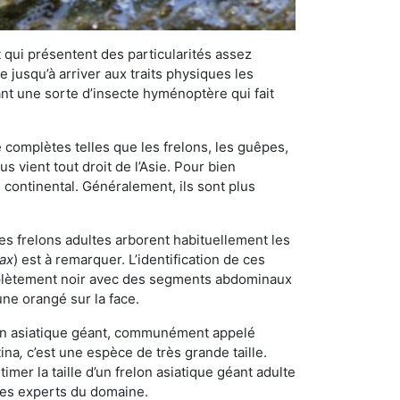
qui présentent des particularités assez
 jusqu’à arriver aux traits physiques les
nt une sorte d’insecte hyménoptère qui fait
omplètes telles que les frelons, les guêpes,
 vient tout droit de l’Asie. Pour bien
 continental. Généralement, ils sont plus
Les frelons adultes arborent habituellement les
rax
) est à remarquer. L’identification de ces
mplètement noir avec des segments abdominaux
une orangé sur la face.
elon asiatique géant, communément appelé
tina
,
c’est une espèce de très grande taille.
stimer la taille d’un frelon asiatique géant adulte
 les experts du domaine.