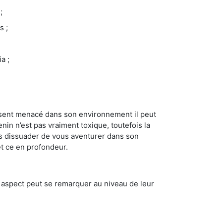
;
s ;
a ;
se sent menacé dans son environnement il peut
enin n’est pas vraiment toxique, toutefois la
us dissuader de vous aventurer dans son
et ce en profondeur.
t aspect peut se remarquer au niveau de leur