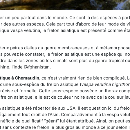
r un peu partout dans le monde. Ce sont là des espèces à part 
er des autres espèces. Cela part tout d’abord de leur mode de vie
ique vespa velutina, le frelon asiatique est présenté comme éta
deux paires d’ailes du genre membraneuses et à métamorphose c
pouvez le constater, le frelon asiatique est une espèce qui nous
dre dans les zones où les climats sont plus du genre tropical ou
ine, l’Inde l’Afghanistan.
atique
à Chemaudin
, ce n’est vraiment rien de bien compliqué. 
 d’une sous-espèce du frelon asiatique (
vespa velutina nigritho
 précise et formelle. Cette sous-espèce possède un thorax co
frelon asiatique, elle est de couleur noire avec de la couleur ja
asiatique a été répertoriée aux USA. Il est question ici du fr
galement tout droit de l’Asie. Comparativement à la vespa velu
éficie de qualificatif ‘’géant’’ lui étant attribué. Ainsi, on peut e
st sans contexte le frelon le plus gros au monde à ce jour selon