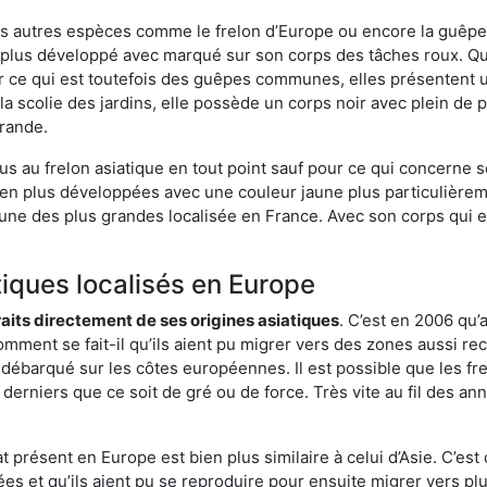
es autres espèces comme le frelon d’Europe ou encore la guêpe 
plus développé avec marqué sur son corps des tâches roux. Qua
 ce qui est toutefois des guêpes communes, elles présentent u
la scolie des jardins, elle possède un corps noir avec plein de
grande.
us au frelon asiatique en tout point sauf pour ce qui concerne s
bien plus développées avec une couleur jaune plus particulièrem
it l’une des plus grandes localisée en France. Avec son corps qui
tiques localisés en Europe
traits directement de ses origines asiatiques
. C’est en 2006 qu’
mment se fait-il qu’ils aient pu migrer vers des zones aussi recu
t débarqué sur les côtes européennes. Il est possible que les f
derniers que ce soit de gré ou de force. Très vite au fil des an
 présent en Europe est bien plus similaire à celui d’Asie. C’est 
ées et qu’ils aient pu se reproduire pour ensuite migrer vers plu