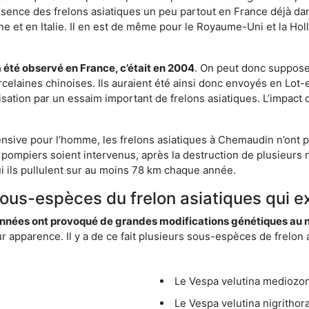
résence des frelons asiatiques un peu partout en France déjà dan
et en Italie. Il en est de même pour le Royaume-Uni et la Holl
a été observé en France, c’était en 2004
. On peut donc supposer
rcelaines chinoises. Ils auraient été ainsi donc envoyés en Lo
sation par un essaim important de frelons asiatiques. L’impact q
ensive pour l’homme, les frelons asiatiques à Chemaudin n’ont p
 pompiers soient intervenus, après la destruction de plusieurs n
hui ils pullulent sur au moins 78 km chaque année.
 sous-espèces du frelon asiatiques qui 
nées ont provoqué de grandes modifications génétiques au niv
apparence. Il y a de ce fait plusieurs sous-espèces de frelon a
Le Vespa velutina mediozona
Le Vespa velutina nigrithora