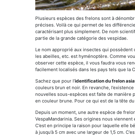
Plusieurs espèces des frelons sont à dénombre
précises. Voilà ce qui permet de les différenci
caractérisant plus simplement. De nom scientif
partie de la grande catégorie des vespidae.
Le nom approprié aux insectes qui possèdent 
les abeilles, etc. est hyménoptère. Comme vous 
observer cette espèce, il vous faudra vous ren
facilement localisés dans les pays tels que la Ch
Sachez que pour l’
identification du frelon asi
couleurs brun et noir. En revanche, l’existence
nouvelles sous-espèces est faite de manière
en couleur brune. Pour ce qui est de la tête du 
Depuis un moment, une autre espèce de frelon 
VespaMandarinia. Ses origines nous viennent é
C’est en principe la raison pour laquelle elle bén
à jusqu’à 5 cm avec une largeur de 1,5 cm. C’e