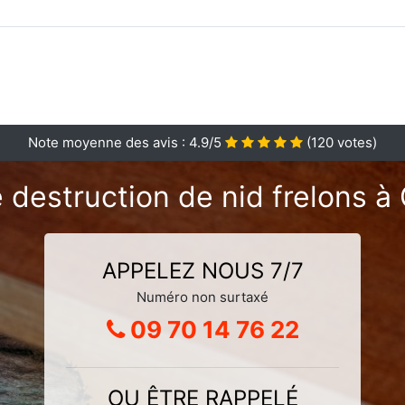
Note moyenne des avis :
4.9
/5
(
120
votes)
 destruction de nid frelons 
APPELEZ NOUS 7/7
Numéro non surtaxé
09 70 14 76 22
OU ÊTRE RAPPELÉ