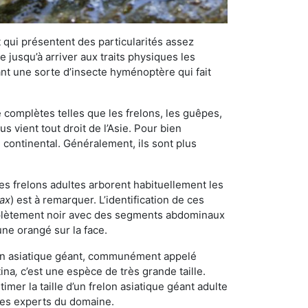
qui présentent des particularités assez
 jusqu’à arriver aux traits physiques les
nt une sorte d’insecte hyménoptère qui fait
omplètes telles que les frelons, les guêpes,
 vient tout droit de l’Asie. Pour bien
 continental. Généralement, ils sont plus
Les frelons adultes arborent habituellement les
rax
) est à remarquer. L’identification de ces
mplètement noir avec des segments abdominaux
une orangé sur la face.
elon asiatique géant, communément appelé
tina
,
c’est une espèce de très grande taille.
stimer la taille d’un frelon asiatique géant adulte
 les experts du domaine.