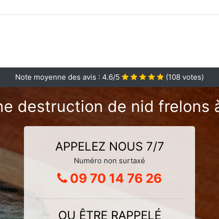
Note moyenne des avis :
4.6
/5
(
108
votes)
ne destruction de nid frelons 
APPELEZ NOUS 7/7
Numéro non surtaxé
09 70 14 76 26
OU ÊTRE RAPPELÉ