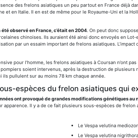
résence des frelons asiatiques un peu partout en France déjà dan
et en Italie. Il en est de même pour le Royaume-Uni et la Holl
a été observé en France, c’était en 2004
. On peut donc supposer
rcelaines chinoises. Ils auraient été ainsi donc envoyés en Lo
sation par un essaim important de frelons asiatiques. L’impact q
ensive pour l’homme, les frelons asiatiques à Coursan n’ont pas 
 pompiers soient intervenus, après la destruction de plusieurs n
hui ils pullulent sur au moins 78 km chaque année.
sous-espèces du frelon asiatiques qui e
nées ont provoqué de grandes modifications génétiques au niv
apparence. Il y a de ce fait plusieurs sous-espèces de frelon a
Le Vespa velutina mediozona
Le Vespa velutina nigrithora