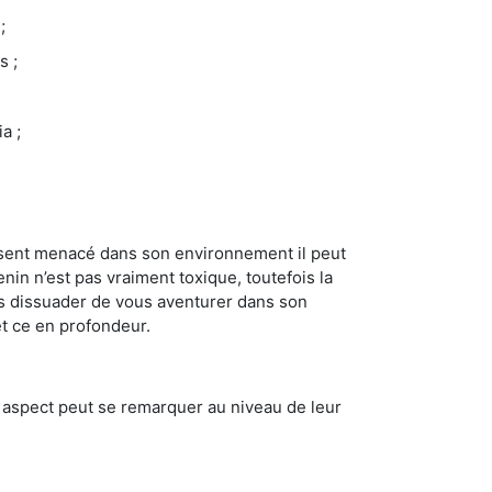
;
s ;
a ;
se sent menacé dans son environnement il peut
enin n’est pas vraiment toxique, toutefois la
us dissuader de vous aventurer dans son
et ce en profondeur.
t aspect peut se remarquer au niveau de leur