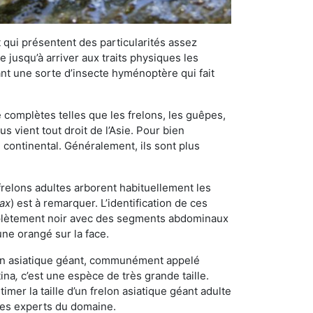
qui présentent des particularités assez
 jusqu’à arriver aux traits physiques les
nt une sorte d’insecte hyménoptère qui fait
omplètes telles que les frelons, les guêpes,
 vient tout droit de l’Asie. Pour bien
 continental. Généralement, ils sont plus
 frelons adultes arborent habituellement les
rax
) est à remarquer. L’identification de ces
mplètement noir avec des segments abdominaux
une orangé sur la face.
elon asiatique géant, communément appelé
tina
,
c’est une espèce de très grande taille.
stimer la taille d’un frelon asiatique géant adulte
 les experts du domaine.