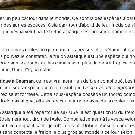
r un peu partout dans le monde. Ce sont là des espèces à part 
er des autres espèces. Cela part tout d’abord de leur mode de vie
ique vespa velutina, le frelon asiatique est présenté comme éta
deux paires d’ailes du genre membraneuses et à métamorphose c
pouvez le constater, le frelon asiatique est une espèce qui nous
dre dans les zones où les climats sont plus du genre tropical ou
ine, l’Inde l’Afghanistan.
atique
à Coursan
, ce n’est vraiment rien de bien compliqué. Les
 d’une sous-espèce du frelon asiatique (
vespa velutina nigritho
 précise et formelle. Cette sous-espèce possède un thorax co
frelon asiatique, elle est de couleur noire avec de la couleur ja
asiatique a été répertoriée aux USA. Il est question ici du fr
galement tout droit de l’Asie. Comparativement à la vespa velu
éficie de qualificatif ‘’géant’’ lui étant attribué. Ainsi, on peut e
st sans contexte le frelon le plus gros au monde à ce jour selon