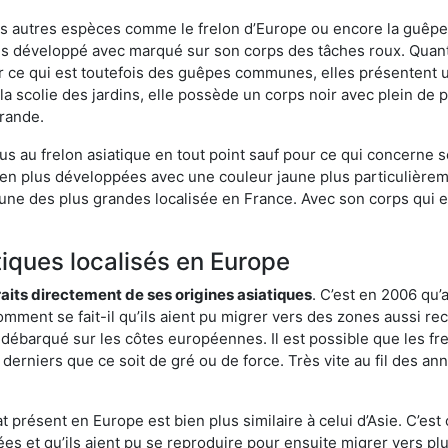
es autres espèces comme le frelon d’Europe ou encore la guêpe 
s développé avec marqué sur son corps des tâches roux. Quant 
 ce qui est toutefois des guêpes communes, elles présentent u
la scolie des jardins, elle possède un corps noir avec plein de
grande.
us au frelon asiatique en tout point sauf pour ce qui concerne s
bien plus développées avec une couleur jaune plus particulièrem
it l’une des plus grandes localisée en France. Avec son corps qui
tiques localisés en Europe
traits directement de ses origines asiatiques
. C’est en 2006 qu’
mment se fait-il qu’ils aient pu migrer vers des zones aussi recu
t débarqué sur les côtes européennes. Il est possible que les f
derniers que ce soit de gré ou de force. Très vite au fil des an
 présent en Europe est bien plus similaire à celui d’Asie. C’est 
ées et qu’ils aient pu se reproduire pour ensuite migrer vers plu