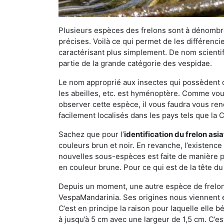
Plusieurs espèces des frelons sont à dénombre
précises. Voilà ce qui permet de les différenci
caractérisant plus simplement. De nom scientif
partie de la grande catégorie des vespidae.
Le nom approprié aux insectes qui possèdent 
les abeilles, etc. est hyménoptère. Comme vous 
observer cette espèce, il vous faudra vous ren
facilement localisés dans les pays tels que la Ch
Sachez que pour l’
identification du frelon asi
couleurs brun et noir. En revanche, l’existence
nouvelles sous-espèces est faite de manière
en couleur brune. Pour ce qui est de la tête du 
Depuis un moment, une autre espèce de frelon 
VespaMandarinia. Ses origines nous viennent é
C’est en principe la raison pour laquelle elle bén
à jusqu’à 5 cm avec une largeur de 1,5 cm. C’e