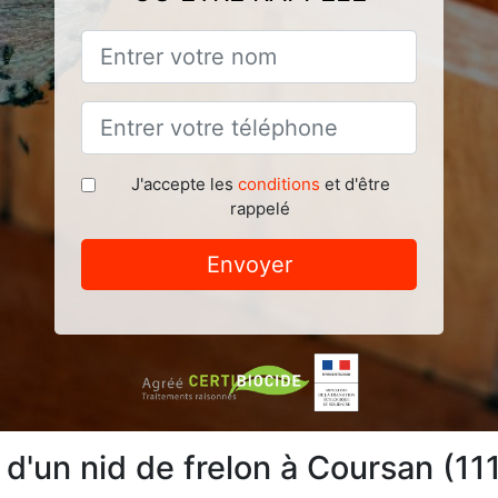
J'accepte les
conditions
et d'être
rappelé
Envoyer
n d'un nid de frelon à Coursan (11