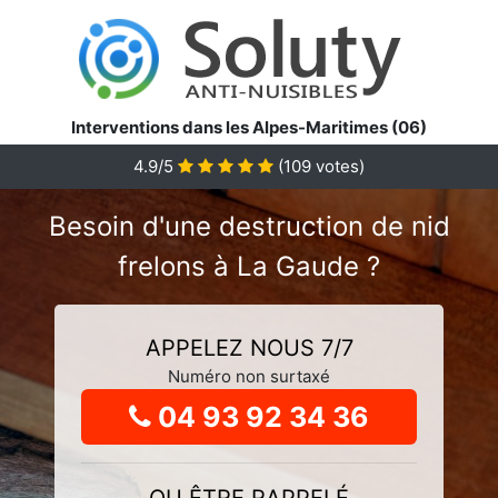
Interventions dans les Alpes-Maritimes (06)
4.9
/5
(
109
votes)
Besoin d'une destruction de nid
frelons à La Gaude ?
APPELEZ NOUS 7/7
Numéro non surtaxé
04 93 92 34 36