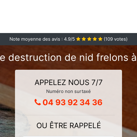
Note moyenne des avis :
4.9
/5
(
109
votes)
e destruction de nid frelons 
APPELEZ NOUS 7/7
Numéro non surtaxé
04 93 92 34 36
OU ÊTRE RAPPELÉ