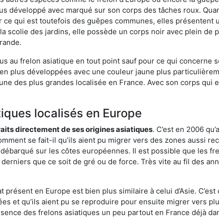
us développé avec marqué sur son corps des tâches roux. Quant
 ce qui est toutefois des guêpes communes, elles présentent u
la scolie des jardins, elle possède un corps noir avec plein de
grande.
us au frelon asiatique en tout point sauf pour ce qui concerne s
bien plus développées avec une couleur jaune plus particulièrem
it l’une des plus grandes localisée en France. Avec son corps qui
tiques localisés en Europe
traits directement de ses origines asiatiques
. C’est en 2006 qu’
mment se fait-il qu’ils aient pu migrer vers des zones aussi recu
t débarqué sur les côtes européennes. Il est possible que les f
derniers que ce soit de gré ou de force. Très vite au fil des an
 présent en Europe est bien plus similaire à celui d’Asie. C’est 
ées et qu’ils aient pu se reproduire pour ensuite migrer vers plu
résence des frelons asiatiques un peu partout en France déjà dan