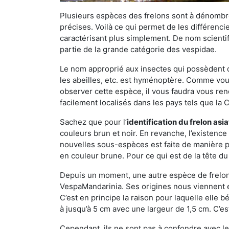
Plusieurs espèces des frelons sont à dénombre
précises. Voilà ce qui permet de les différenci
caractérisant plus simplement. De nom scientif
partie de la grande catégorie des vespidae.
Le nom approprié aux insectes qui possèdent 
les abeilles, etc. est hyménoptère. Comme vous 
observer cette espèce, il vous faudra vous ren
facilement localisés dans les pays tels que la Ch
Sachez que pour l’
identification du frelon asi
couleurs brun et noir. En revanche, l’existence
nouvelles sous-espèces est faite de manière
en couleur brune. Pour ce qui est de la tête du 
Depuis un moment, une autre espèce de frelon 
VespaMandarinia. Ses origines nous viennent é
C’est en principe la raison pour laquelle elle bén
à jusqu’à 5 cm avec une largeur de 1,5 cm. C’e
Cependant, ils ne sont pas à confondre avec l