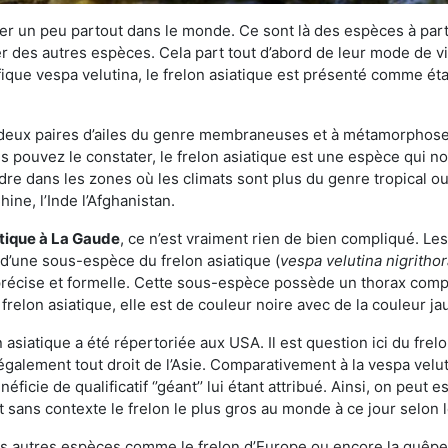
r un peu partout dans le monde. Ce sont là des espèces à part 
er des autres espèces. Cela part tout d’abord de leur mode de vie
ique vespa velutina, le frelon asiatique est présenté comme éta
deux paires d’ailes du genre membraneuses et à métamorphose c
pouvez le constater, le frelon asiatique est une espèce qui nous
dre dans les zones où les climats sont plus du genre tropical ou
ine, l’Inde l’Afghanistan.
atique
à La Gaude
, ce n’est vraiment rien de bien compliqué. Le
 d’une sous-espèce du frelon asiatique (
vespa velutina nigritho
 précise et formelle. Cette sous-espèce possède un thorax co
frelon asiatique, elle est de couleur noire avec de la couleur ja
asiatique a été répertoriée aux USA. Il est question ici du fr
galement tout droit de l’Asie. Comparativement à la vespa velu
éficie de qualificatif ‘’géant’’ lui étant attribué. Ainsi, on peut e
st sans contexte le frelon le plus gros au monde à ce jour selon
es autres espèces comme le frelon d’Europe ou encore la guêpe 