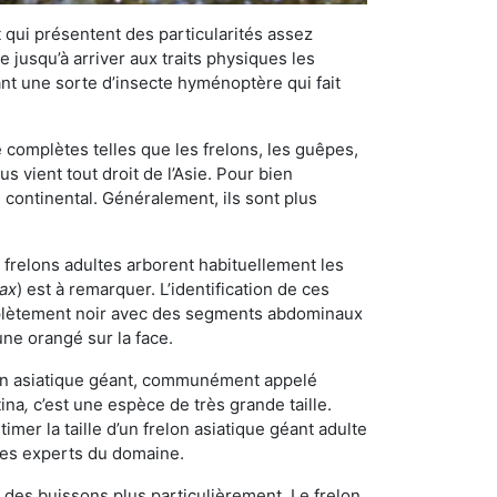
qui présentent des particularités assez
 jusqu’à arriver aux traits physiques les
nt une sorte d’insecte hyménoptère qui fait
omplètes telles que les frelons, les guêpes,
 vient tout droit de l’Asie. Pour bien
 continental. Généralement, ils sont plus
s frelons adultes arborent habituellement les
rax
) est à remarquer. L’identification de ces
mplètement noir avec des segments abdominaux
une orangé sur la face.
elon asiatique géant, communément appelé
tina
,
c’est une espèce de très grande taille.
stimer la taille d’un frelon asiatique géant adulte
 les experts du domaine.
des buissons plus particulièrement. Le frelon