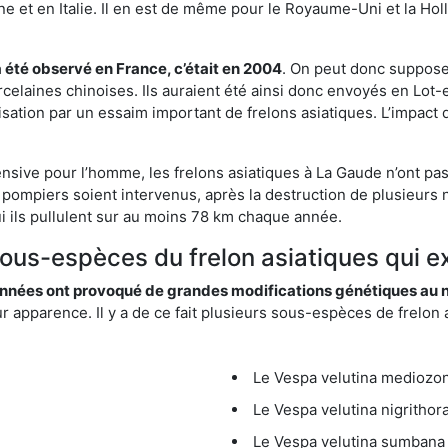
et en Italie. Il en est de même pour le Royaume-Uni et la Holl
a été observé en France, c’était en 2004
. On peut donc supposer
rcelaines chinoises. Ils auraient été ainsi donc envoyés en Lo
sation par un essaim important de frelons asiatiques. L’impact q
ensive pour l’homme, les frelons asiatiques à La Gaude n’ont pas
 pompiers soient intervenus, après la destruction de plusieurs n
hui ils pullulent sur au moins 78 km chaque année.
sous-espèces du frelon asiatiques qui e
nées ont provoqué de grandes modifications génétiques au niv
apparence. Il y a de ce fait plusieurs sous-espèces de frelon a
Le Vespa velutina mediozona
Le Vespa velutina nigrithora
Le Vespa velutina sumbana 