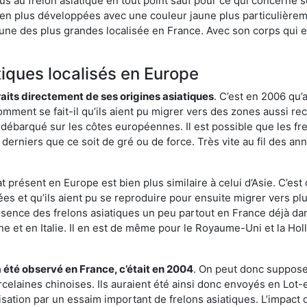
us au frelon asiatique en tout point sauf pour ce qui concerne s
bien plus développées avec une couleur jaune plus particulièrem
it l’une des plus grandes localisée en France. Avec son corps qui
tiques localisés en Europe
traits directement de ses origines asiatiques
. C’est en 2006 qu’
mment se fait-il qu’ils aient pu migrer vers des zones aussi recu
t débarqué sur les côtes européennes. Il est possible que les f
derniers que ce soit de gré ou de force. Très vite au fil des an
 présent en Europe est bien plus similaire à celui d’Asie. C’est 
ées et qu’ils aient pu se reproduire pour ensuite migrer vers plu
résence des frelons asiatiques un peu partout en France déjà dan
et en Italie. Il en est de même pour le Royaume-Uni et la Holl
a été observé en France, c’était en 2004
. On peut donc supposer
rcelaines chinoises. Ils auraient été ainsi donc envoyés en Lo
sation par un essaim important de frelons asiatiques. L’impact q