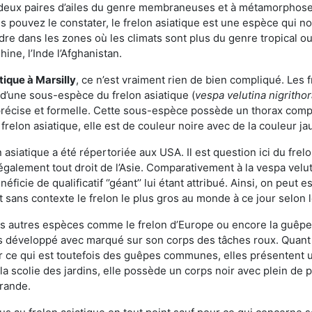
deux paires d’ailes du genre membraneuses et à métamorphose c
pouvez le constater, le frelon asiatique est une espèce qui nous
dre dans les zones où les climats sont plus du genre tropical ou
ine, l’Inde l’Afghanistan.
atique
à Marsilly
, ce n’est vraiment rien de bien compliqué. Les 
 d’une sous-espèce du frelon asiatique (
vespa velutina nigritho
 précise et formelle. Cette sous-espèce possède un thorax co
frelon asiatique, elle est de couleur noire avec de la couleur ja
asiatique a été répertoriée aux USA. Il est question ici du fr
galement tout droit de l’Asie. Comparativement à la vespa velu
éficie de qualificatif ‘’géant’’ lui étant attribué. Ainsi, on peut e
st sans contexte le frelon le plus gros au monde à ce jour selon
es autres espèces comme le frelon d’Europe ou encore la guêpe 
us développé avec marqué sur son corps des tâches roux. Quant 
 ce qui est toutefois des guêpes communes, elles présentent u
la scolie des jardins, elle possède un corps noir avec plein de
grande.