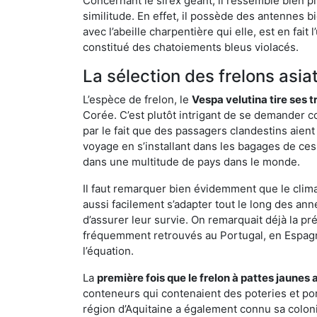
Concernant le sirex géant, il ressemble bien pl
similitude. En effet, il possède des antennes 
avec l’abeille charpentière qui elle, est en fa
constitué des chatoiements bleus violacés.
La sélection des frelons asia
L’espèce de frelon, le
Vespa velutina tire ses 
Corée. C’est plutôt intrigant de se demander co
par le fait que des passagers clandestins aien
voyage en s’installant dans les bagages de ces 
dans une multitude de pays dans le monde.
Il faut remarquer bien évidemment que le climat
aussi facilement s’adapter tout le long des ann
d’assurer leur survie. On remarquait déjà la p
fréquemment retrouvés au Portugal, en Espagne 
l’équation.
La
première fois que le frelon à pattes jaunes 
conteneurs qui contenaient des poteries et po
région d’Aquitaine a également connu sa coloni