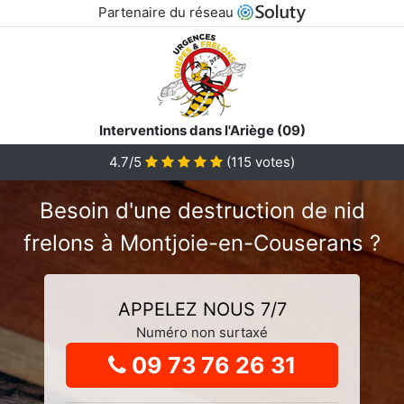
Partenaire du réseau
Interventions dans l'Ariège (09)
4.7
/5
(
115
votes)
Besoin d'une destruction de nid
frelons à Montjoie-en-Couserans ?
APPELEZ NOUS 7/7
Numéro non surtaxé
09 73 76 26 31