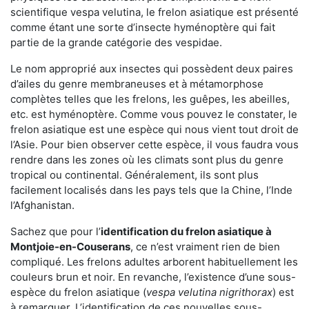
scientifique vespa velutina, le frelon asiatique est présenté
comme étant une sorte d’insecte hyménoptère qui fait
partie de la grande catégorie des vespidae.
Le nom approprié aux insectes qui possèdent deux paires
d’ailes du genre membraneuses et à métamorphose
complètes telles que les frelons, les guêpes, les abeilles,
etc. est hyménoptère. Comme vous pouvez le constater, le
frelon asiatique est une espèce qui nous vient tout droit de
l’Asie. Pour bien observer cette espèce, il vous faudra vous
rendre dans les zones où les climats sont plus du genre
tropical ou continental. Généralement, ils sont plus
facilement localisés dans les pays tels que la Chine, l’Inde
l’Afghanistan.
Sachez que pour l’
identification du frelon asiatique
à
Montjoie-en-Couserans
, ce n’est vraiment rien de bien
compliqué. Les frelons adultes arborent habituellement les
couleurs brun et noir. En revanche, l’existence d’une sous-
espèce du frelon asiatique (
vespa velutina nigrithorax
) est
à remarquer. L’identification de ces nouvelles sous-