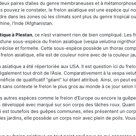
deux paires d’ailes du genre membraneuses et à métamorphose c
pouvez le constater, le frelon asiatique est une espèce qui nous
dre dans les zones où les climats sont plus du genre tropical ou
ine, l’Inde l’Afghanistan.
atique
à Plestan
, ce n’est vraiment rien de bien compliqué. Les 
 d’une sous-espèce du frelon asiatique (
vespa velutina nigritho
 précise et formelle. Cette sous-espèce possède un thorax co
frelon asiatique, elle est de couleur noire avec de la couleur ja
asiatique a été répertoriée aux USA. Il est question ici du fr
galement tout droit de l’Asie. Comparativement à la vespa velu
éficie de qualificatif ‘’géant’’ lui étant attribué. Ainsi, on peut e
st sans contexte le frelon le plus gros au monde à ce jour selon
es autres espèces comme le frelon d’Europe ou encore la guêpe 
s développé avec marqué sur son corps des tâches roux. Quant 
i est toutefois des guêpes communes, elles présentent un corps
des jardins, elle possède un corps noir avec plein de poils. Vo