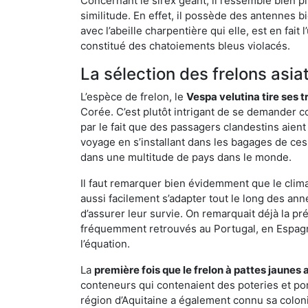
Concernant le sirex géant, il ressemble bien pl
similitude. En effet, il possède des antennes 
avec l’abeille charpentière qui elle, est en fa
constitué des chatoiements bleus violacés.
La sélection des frelons asia
L’espèce de frelon, le
Vespa velutina tire ses 
Corée. C’est plutôt intrigant de se demander co
par le fait que des passagers clandestins aien
voyage en s’installant dans les bagages de ces 
dans une multitude de pays dans le monde.
Il faut remarquer bien évidemment que le climat
aussi facilement s’adapter tout le long des ann
d’assurer leur survie. On remarquait déjà la p
fréquemment retrouvés au Portugal, en Espagne 
l’équation.
La
première fois que le frelon à pattes jaunes 
conteneurs qui contenaient des poteries et po
région d’Aquitaine a également connu sa coloni