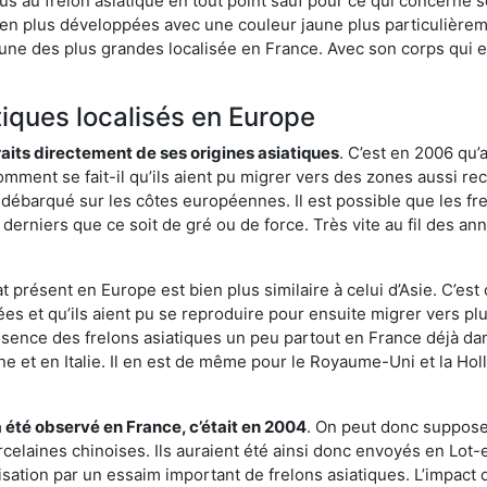
us au frelon asiatique en tout point sauf pour ce qui concerne s
bien plus développées avec une couleur jaune plus particulièrem
it l’une des plus grandes localisée en France. Avec son corps qui
tiques localisés en Europe
traits directement de ses origines asiatiques
. C’est en 2006 qu’
mment se fait-il qu’ils aient pu migrer vers des zones aussi recu
t débarqué sur les côtes européennes. Il est possible que les f
derniers que ce soit de gré ou de force. Très vite au fil des an
 présent en Europe est bien plus similaire à celui d’Asie. C’est 
ées et qu’ils aient pu se reproduire pour ensuite migrer vers plu
résence des frelons asiatiques un peu partout en France déjà dan
et en Italie. Il en est de même pour le Royaume-Uni et la Holl
a été observé en France, c’était en 2004
. On peut donc supposer
rcelaines chinoises. Ils auraient été ainsi donc envoyés en Lo
sation par un essaim important de frelons asiatiques. L’impact q