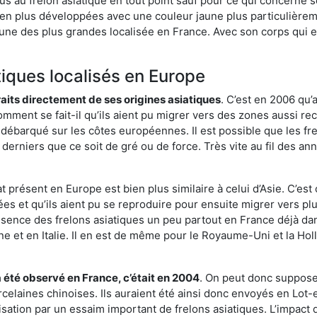
us au frelon asiatique en tout point sauf pour ce qui concerne s
bien plus développées avec une couleur jaune plus particulièrem
it l’une des plus grandes localisée en France. Avec son corps qui
tiques localisés en Europe
traits directement de ses origines asiatiques
. C’est en 2006 qu’
mment se fait-il qu’ils aient pu migrer vers des zones aussi recu
t débarqué sur les côtes européennes. Il est possible que les f
derniers que ce soit de gré ou de force. Très vite au fil des an
 présent en Europe est bien plus similaire à celui d’Asie. C’est 
ées et qu’ils aient pu se reproduire pour ensuite migrer vers plu
résence des frelons asiatiques un peu partout en France déjà dan
et en Italie. Il en est de même pour le Royaume-Uni et la Holl
a été observé en France, c’était en 2004
. On peut donc supposer
rcelaines chinoises. Ils auraient été ainsi donc envoyés en Lo
sation par un essaim important de frelons asiatiques. L’impact q