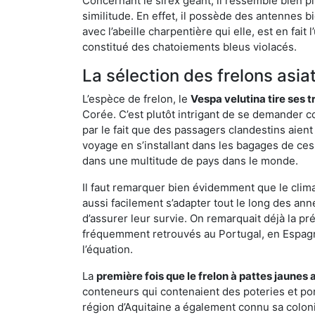
Concernant le sirex géant, il ressemble bien pl
similitude. En effet, il possède des antennes 
avec l’abeille charpentière qui elle, est en fa
constitué des chatoiements bleus violacés.
La sélection des frelons asia
L’espèce de frelon, le
Vespa velutina tire ses 
Corée. C’est plutôt intrigant de se demander co
par le fait que des passagers clandestins aien
voyage en s’installant dans les bagages de ces 
dans une multitude de pays dans le monde.
Il faut remarquer bien évidemment que le climat
aussi facilement s’adapter tout le long des ann
d’assurer leur survie. On remarquait déjà la p
fréquemment retrouvés au Portugal, en Espagne 
l’équation.
La
première fois que le frelon à pattes jaunes 
conteneurs qui contenaient des poteries et po
région d’Aquitaine a également connu sa coloni