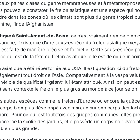
deux paires d’ailes du genre membraneuses et à métamorphose c
pouvez le constater, le frelon asiatique est une espèce qui nous
dre dans les zones où les climats sont plus du genre tropical ou
ine, l’Inde l’Afghanistan.
atique
à Saint-Amant-de-Boixe
, ce n’est vraiment rien de bien
vanche, l’existence d’une sous-espèce du frelon asiatique (
vesp
s est faite de manière précise et formelle. Cette sous-espèce 
qui est de la tête du frelon asiatique, elle est de couleur noir
asiatique a été répertoriée aux USA. Il est question ici du fr
galement tout droit de l’Asie. Comparativement à la vespa velu
éficie de qualificatif ‘’géant’’ lui étant attribué. Ainsi, on peut e
st sans contexte le frelon le plus gros au monde à ce jour selon
es autres espèces comme le frelon d’Europe ou encore la guêpe 
orps bien plus développé avec marqué sur son corps des tâche
bre. Pour ce qui est toutefois des guêpes communes, elles pré
oncerne la scolie des jardins, elle possède un corps noir avec 
 bien plus grande.